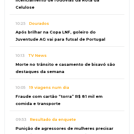
licenciamento de rodovias da Rota da
Celulose
10:25
Dourados
Após brilhar na Copa LNF, goleiro do
Juventude AG vai para futsal de Portugal
10:13
TV News
Morte no trânsito e casamento de bisavó são
destaques da semana
10:05
19 viagens num dia
Fraude com cartão “torra” R$ 81 mil em
comida e transporte
09:53
Resultado da enquete
Punição de agressores de mulheres precisar