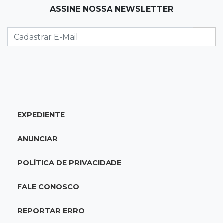
ASSINE NOSSA NEWSLETTER
09:08
Comércio na fronteira
Ponta Porã inicia regularização de boxes
comerciais na linha internacional
08:57
Neste sábado
Chegada de frente fria muda o tempo e
Maracaju amanhece com forte neblina
EXPEDIENTE
08:42
Agendão de jogos
ANUNCIAR
Clássico carioca é destaque na rodada do
Brasileirão deste sábado
POLÍTICA DE PRIVACIDADE
08:35
Já experimentou?
FALE CONOSCO
Ceviche de ponkan existe e pode surpreender
no sabor
REPORTAR ERRO