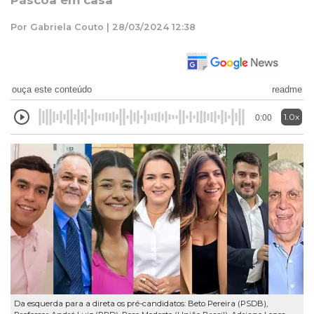
Páscoa em casa
Por Gabriela Couto | 28/03/2024 12:38
ouça este conteúdo
readme
1.0x
0:00
Da esquerda para a direta os pré-candidatos: Beto Pereira (PSDB),