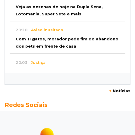
Veja as dezenas de hoje na Dupla Sena,
Lotomania, Super Sete e mais
20:20
Aviso inusitado
Com 11 gatos, morador pede fim do abandono
dos pets em frente de casa
20:03
Justiça
Ex-PM deixa prisão para tratamento médico 5
meses após ser capturado
+
Notícias
19:41
Feminicídio
Redes Sociais
Júri condena a 25 anos homem que atropelou
esposa em frente aos filhos
19:20
Selic