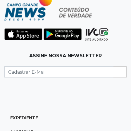
Banco Central reduz juros para 14% ao ano em
4º corte consecutivo
19:05
Pregão
Dólar comercial fecha cotado a R$ 5,12 com
atenção ao cenário externo
18:41
Ideb
ASSINE NOSSA NEWSLETTER
Ensino Médio melhora nas maiores cidades do
Estado, mas aprendizagem recua
18:24
Balanço
Boletim mostra que julho teve chuva irregular
e déficit em grande parte de MS
EXPEDIENTE
18:02
Ideb
Ensino Fundamental melhora em Campo