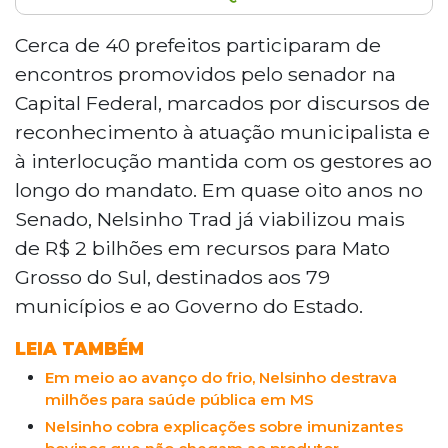
O senador Nelsinho Trad recebeu
manifestações públicas de apoio de cerca de
Cerca de 40 prefeitos participaram de
40 prefeitos de Mato Grosso do Sul durante a
encontros promovidos pelo senador na
Marcha em Defesa dos Municípios, em Brasília.
Capital Federal, marcados por discursos de
Em quase oito anos no Senado, o parlamentar
reconhecimento à atuação municipalista e
viabilizou mais de R$ 2 bilhões para os 79
à interlocução mantida com os gestores ao
municípios do estado. Gestores de cidades
como Bonito, Vicentina e Aral Moreira
longo do mandato. Em quase oito anos no
destacaram obras e investimentos
Senado, Nelsinho Trad já viabilizou mais
conquistados com apoio do senador.
de R$ 2 bilhões em recursos para Mato
Grosso do Sul, destinados aos 79
municípios e ao Governo do Estado.
LEIA TAMBÉM
Em meio ao avanço do frio, Nelsinho destrava
milhões para saúde pública em MS
Nelsinho cobra explicações sobre imunizantes