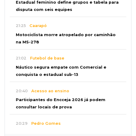
Estadual feminino define grupos e tabela para
disputa com seis equipes
21:25
Caarapó
Motociclista morre atropelado por caminhão
na MS-278
21:02
Futebol de base
Náutico segura empate com Comercial e
conquista o estadual sub-13
20:40
Acesso ao ensino
Participantes do Encceja 2026 já podem
consultar locais de prova
20:29
Pedro Gomes
Jovem morre baleado e suspeita envolve