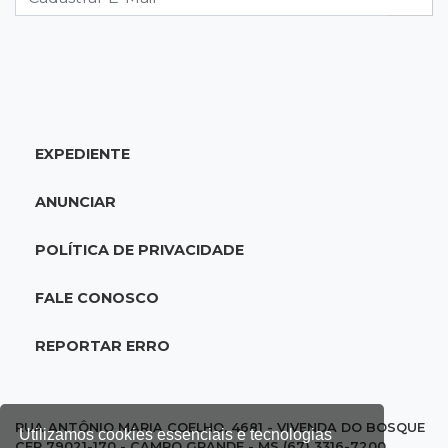
18:46
Futsal de base
Rodada de estreia da Copa Pelezinho soma 35
gols em quatro jogos
EXPEDIENTE
18:28
Concurso 3.042
Mega-Sena sorteia neste domingo prêmio
ANUNCIAR
acumulado em R$ 165 milhões
POLÍTICA DE PRIVACIDADE
18:05
Energia renovável
Produção de biodiesel cresce 32% em MS e
FALE CONOSCO
supera 31 milhões de litros
REPORTAR ERRO
17:44
100º caso
Suspeito de roubo morre ao reagir à
abordagem policial no Noroeste
RUA ANTÔNIO MARIA COELHO, 4681 - VIVENDA DO BOSQUE
Utilizamos cookies essenciais e tecnologias
CEP 79021-170 - CAMPO GRANDE - MS (67) 3316-7200