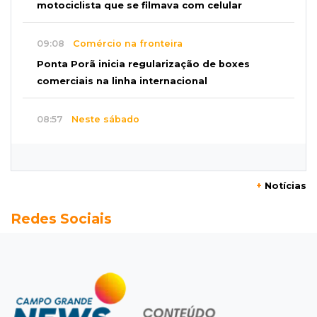
motociclista que se filmava com celular
09:08
Comércio na fronteira
Ponta Porã inicia regularização de boxes
comerciais na linha internacional
08:57
Neste sábado
Chegada de frente fria muda o tempo e
Maracaju amanhece com forte neblina
+
Notícias
08:42
Agendão de jogos
Redes Sociais
Clássico carioca é destaque na rodada do
Brasileirão deste sábado
08:35
Já experimentou?
Ceviche de ponkan existe e pode surpreender
no sabor