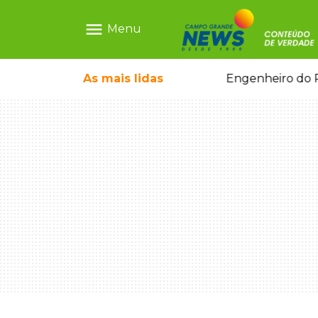
menu
Menu
o pai e morre a caminho do hospital
As mais
lidas
Engenheiro do P