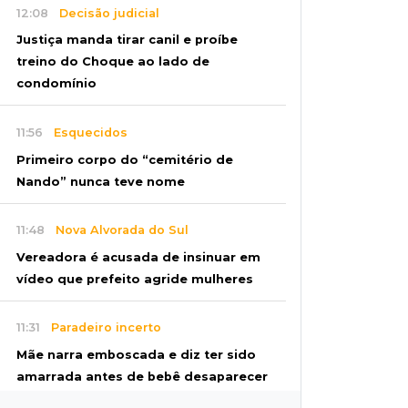
12:08
Decisão judicial
Justiça manda tirar canil e proíbe
treino do Choque ao lado de
condomínio
11:56
Esquecidos
Primeiro corpo do “cemitério de
Nando” nunca teve nome
11:48
Nova Alvorada do Sul
Vereadora é acusada de insinuar em
vídeo que prefeito agride mulheres
11:31
Paradeiro incerto
Mãe narra emboscada e diz ter sido
amarrada antes de bebê desaparecer