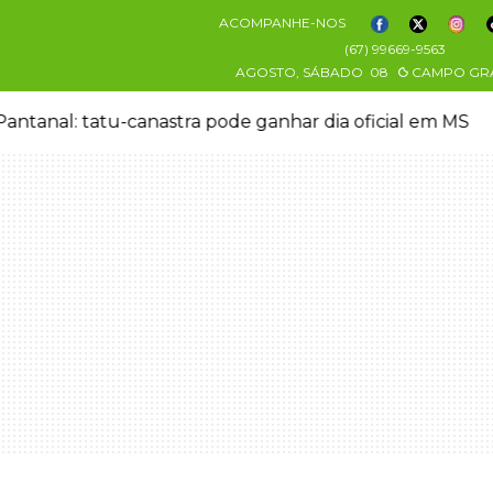
ACOMPANHE-NOS
(67) 99669-9563
AGOSTO, SÁBADO
08
CAMPO GR
antanal: tatu-canastra pode ganhar dia oficial em MS