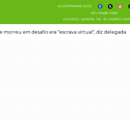
ACOMPANHE-NOS
(67) 99669-9563
AGOSTO, QUINTA
06
CAMPO GR
andioca cresceu na Ceasa e hoje serve pastel a quem 