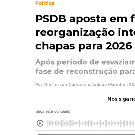
Política
PSDB aposta em fi
reorganização in
chapas para 2026
Após período de esvazia
fase de reconstrução pa
Por Jhefferson Gamarra e Judson Marinho | 20
Nos siga n
ouça este conteúdo