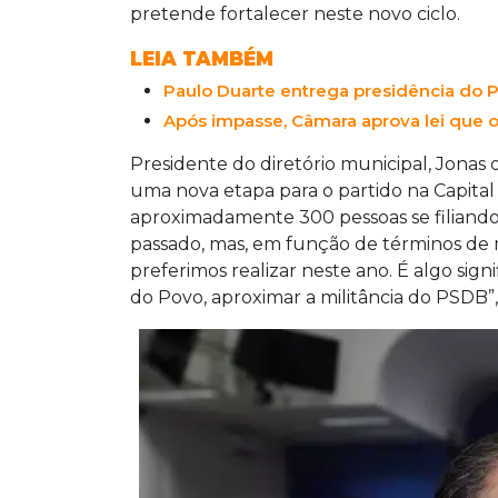
e projeta manter sua bancada federal 
pretende fortalecer neste novo ciclo.
Legislativa, o objetivo é ampliar a rep
LEIA TAMBÉM
partido também reforça a participação
Paulo Duarte entrega presidência do 
núcleos internos para recuperar prota
Após impasse, Câmara aprova lei que ob
Presidente do diretório municipal, Jonas 
uma nova etapa para o partido na Capital
aproximadamente 300 pessoas se filiando. E
passado, mas, em função de términos de 
preferimos realizar neste ano. É algo sign
do Povo, aproximar a militância do PSDB”,