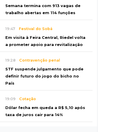
Semana termina com 913 vagas de
trabalho abertas em 114 funções
19:47
Festival do Sobá
Em visita à Feira Central, Riedel volta
a prometer apoio para revitalização
19:28
Contravenção penal
STF suspende julgamento que pode
definir futuro do jogo do bicho no
País
19:09
Cotação
Dólar fecha em queda a R$ 5,10 após
taxa de juros cair para 14%
18:44
Cidades