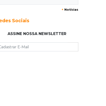
Taxa de homicídios cai na fronteira,
+
Notícias
assim como as de estupros e roubos
edes Sociais
18:21
Localização
Prefeitura prevê R$ 297 mil para
ASSINE NOSSA NEWSLETTER
instalar 2,5 mil placas de ruas da
Capital
18:03
Mais 3,8 mil km
Com empréstimo bilionário, MS
planeja mais que dobrar malha
asfaltada até 2031
17:54
Promessa em ascensão
Campeã nacional, atleta de MS
representará o Brasil no Pan-
Americano de judô