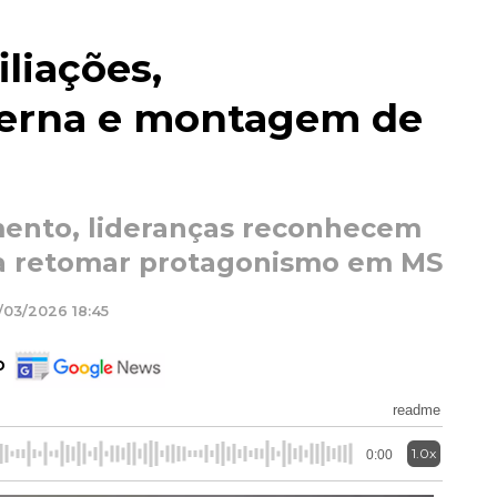
liações,
terna e montagem de
mento, lideranças reconhecem
ra retomar protagonismo em MS
/03/2026 18:45
o
readme
1.0x
0:00