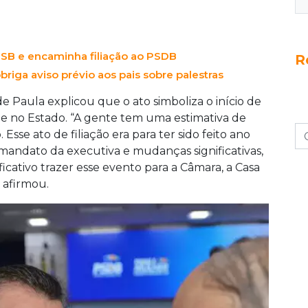
com dois deputados. Para a Assembleia
resentação de três para cinco deputados. O
 feminina e aposta no fortalecimento de
PSB e encaminha filiação ao PSDB
gonismo político.
R
riga aviso prévio aos pais sobre palestras
de Paula explicou que o ato simboliza o início de
 e no Estado. “A gente tem uma estimativa de
sse ato de filiação era para ter sido feito ano
mandato da executiva e mudanças significativas,
ificativo trazer esse evento para a Câmara, a Casa
 afirmou.