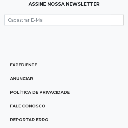
ASSINE NOSSA NEWSLETTER
MS começa a semana com calor de até 37°C e
mudança na região sul
06:03
Editorial
O Brasil precisa reformar a política, não
apenas as eleições
06:00
Jogo Aberto
EXPEDIENTE
Ator cita loja de Bonito ao falar de polarização
política
ANUNCIAR
DOMINGO, 09 DE AGOSTO
POLÍTICA DE PRIVACIDADE
23:00
Será?
“Forró só de véio e tereré sem graça”,
FALE CONOSCO
rondoniense detona Capital
REPORTAR ERRO
21:53
Homenagem