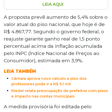
LEIA AQUI
O Senado Federal aprovou a medida
provisória que reajusta o piso salarial dos
A proposta prevê aumento de 5,4% sobre o
professores da educação básica para R$
valor atual do piso nacional, que hoje é de
5.130,63 em 2026, aumento de 5,4% sobre
R$ 4.867,77. Segundo o governo federal, o
o valor atual de R$ 4.867,77. A nova
reajuste garante ganho real de 1,5 ponto
fórmula de cálculo considera o INPC mais
percentual acima da inflação acumulada
50% do crescimento real do Fundeb nos
últimos cinco anos. O texto segue para
pelo INPC (Índice Nacional de Preços ao
sanção do presidente Lula e terá impacto
Consumidor), estimada em 3,9%.
estimado de R$ 6,4 bilhões nas contas
públicas.
LEIA TAMBÉM
Câmara aprova novo cálculo e piso dos
professores pode ir a R$ 5,1 mil
Riedel relata preocupação de prefeitos com pisos
e impacto nas contas municipais
A medida provisória foi editada pelo