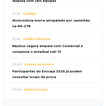
disputa com seis equipes
21:25
Caarapó
Motociclista morre atropelado por caminhão
na MS-278
21:02
Futebol de base
Náutico segura empate com Comercial e
conquista o estadual sub-13
20:40
Acesso ao ensino
Participantes do Encceja 2026 já podem
consultar locais de prova
20:29
Pedro Gomes
Jovem morre baleado e suspeita envolve
disputa entre facções rivais