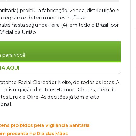
nitária) proibiu a fabricação, venda, distribuição e
 registro e determinou restrições a
is nesta segunda-feira (4), em todo o Brasil, por
ficial da União.
 para você!
IA AQUI
uso do hidratante Skin Face Clareador Noite,
odutos à base de cannabis comercializados
tante Facial Clareador Noite, de todos os lotes. A
a também suspendeu propagandas dos
 e divulgação dos itens Humora Cheers, além de
nou o recolhimento de manipulados estéreis da
Lirux e Olire. As decisões já têm efeito
idas foram publicadas no Diário Oficial e têm
ional.
ens proibidos pela Vigilância Sanitária
 com presente no Dia das Mães