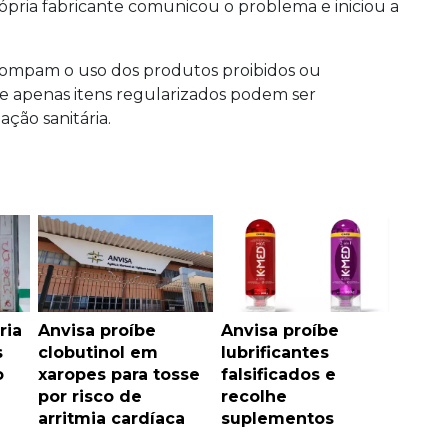
própria fabricante comunicou o problema e iniciou a
rompam o uso dos produtos proibidos ou
e apenas itens regularizados podem ser
ação sanitária.
ria
Anvisa proíbe
Anvisa proíbe
s
clobutinol em
lubrificantes
o
xaropes para tosse
falsificados e
por risco de
recolhe
arritmia cardíaca
suplementos