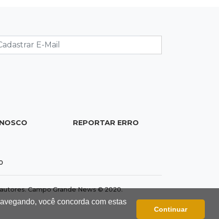
19:28
Contravenção penal
STF suspende julgamento que pode
definir futuro do jogo do bicho no
País
19:09
Cotação
Dólar fecha em queda a R$ 5,10 após
taxa de juros cair para 14%
ONOSCO
REPORTAR ERRO
18:44
Cidades
Taxa de homicídios cai na fronteira,
0
assim como as de estupros e roubos
dos autores. Campo Grande News © 2020.
18:21
Localização
 navegando, você concorda com estas
Continuar
Prefeitura prevê R$ 297 mil para