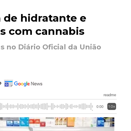
 de hidratante e
os com cannabis
 no Diário Oficial da União
o
readme
1.0x
0:00