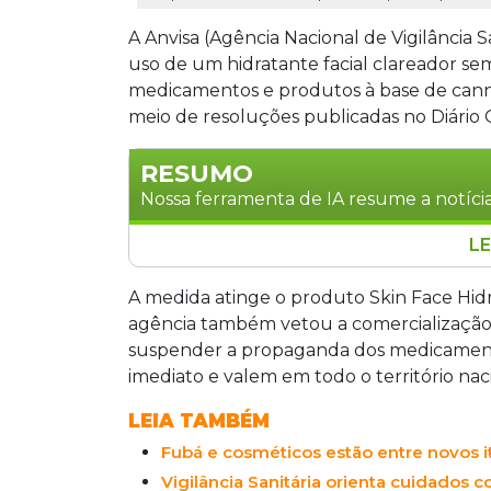
A Anvisa (Agência Nacional de Vigilância Sa
uso de um hidratante facial clareador sem
medicamentos e produtos à base de cannab
meio de resoluções publicadas no Diário O
RESUMO
Nossa ferramenta de IA resume a notícia
LE
A Anvisa proibiu a fabricação, venda e 
sem registro sanitário, e restringiu pr
A medida atinge o produto Skin Face Hidra
ilegalmente pela internet. A agênci
agência também vetou a comercialização
medicamentos Lirux e Olire e determi
suspender a propaganda dos medicamentos 
Injemed e de lotes do Curosurf. As med
imediato e valem em todo o território nac
efeito imediato em todo o Brasil.
LEIA TAMBÉM
Fubá e cosméticos estão entre novos it
Vigilância Sanitária orienta cuidados