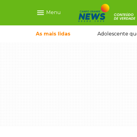
menu
Menu
durante temporal no interior
As mais
lidas
Adolescente que