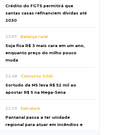
Crédito do FGTS permitirá que
santas casas refinanciem dívidas até
2030
23:07
Balança rural
Soja fica R$ 3 mais cara em um ano,
enquanto preço do milho pouco
muda
22:48
Concurso 3.041
Sortudo de MS leva R$ 52 mil ao
apostar R$ 5 na Mega-Sena
22:29
Estrutura
Pantanal passa a ter unidade
regional para atuar em incêndios e
desmate