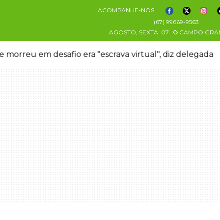
ACOMPANHE-NOS
(67) 99669-9563
AGOSTO, SEXTA
07
CAMPO GRA
 morreu em desafio era "escrava virtual", diz delegada