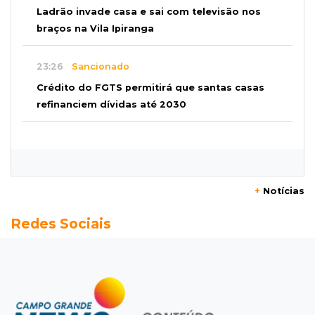
Ladrão invade casa e sai com televisão nos
braços na Vila Ipiranga
23:26
Sancionado
Crédito do FGTS permitirá que santas casas
refinanciem dívidas até 2030
23:07
Balança rural
Soja fica R$ 3 mais cara em um ano, enquanto
preço do milho pouco muda
+
Notícias
22:48
Concurso 3.041
Redes Sociais
Sortudo de MS leva R$ 52 mil ao apostar R$ 5
na Mega-Sena
22:29
Estrutura
Pantanal passa a ter unidade regional para