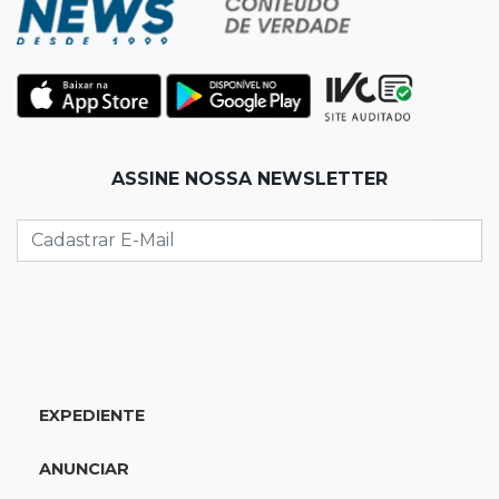
atuar em incêndios e desmate
22:00
Emagrecedores
MS lidera procura digital por canetas
paraguaias sem registro
ASSINE NOSSA NEWSLETTER
21:41
Nova Alvorada do Sul
Granizo danifica telhados e plantações
durante temporal no interior
21:22
Agregado
Inter perde para o Corinthians mas avança às
quartas da Copa do Brasil
EXPEDIENTE
21:03
Futebol
ANUNCIAR
Vitória goleia Athletico-PR por 4 a 0 e avança