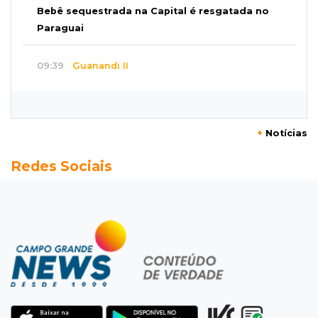
Bebê sequestrada na Capital é resgatada no
Paraguai
09:39
Guanandi II
Motorista foge após bater em caçamba e
deixar mulher ferida
+
Notícias
09:29
Entortou
Redes Sociais
Carro bate em poste e deixa casas e
comércios sem energia na Tamandaré
09:17
Parceria firmada
Federação de futebol assume manutenção de
dois estádios de Campo Grande
09:09
Terenos
Homem morre e três ficam feridos em