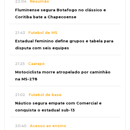
22:04
Resumão
Fluminense segura Botafogo no clássico e
Coritiba bate a Chapecoense
21:43
Futebol de MS
Estadual feminino define grupos e tabela para
disputa com seis equipes
21:25
Caarapó
Motociclista morre atropelado por caminhão
na MS-278
21:02
Futebol de base
Náutico segura empate com Comercial e
conquista o estadual sub-13
20:40
Acesso ao ensino