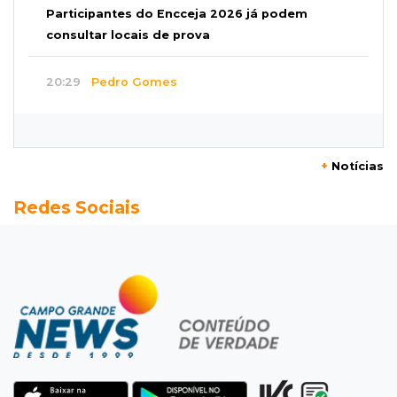
Participantes do Encceja 2026 já podem
consultar locais de prova
20:29
Pedro Gomes
Jovem morre baleado e suspeita envolve
disputa entre facções rivais
+
Notícias
20:01
Futebol feminino
Redes Sociais
Pantanal treina em Goiânia antes de jogo que
vale acesso inédito à Série A2
19:44
Campeonato Brasileiro
Remo busca empate com Atlético-MG e segue
na zona de rebaixamento
19:27
Caso Ayla
Defesa diz que preso suspeito de sequestro