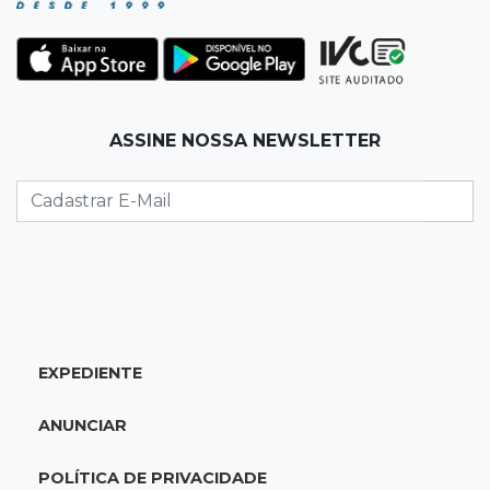
Ovos de arara-azul marcam início da
temporada reprodutiva no Pantanal
12:06
Aquidauana
ASSINE NOSSA NEWSLETTER
Após apagão, comerciantes contabilizam
prejuízos e buscam ressarcimento
11:55
Meio ambiente
Engenheiro do Pantanal: tatu-canastra pode
ganhar dia oficial em MS
11:38
Agosto Lilás
EXPEDIENTE
Dupla troca a 'sofrência' por alerta contra a
violência à mulher
ANUNCIAR
11:37
Recomposição de fundo
POLÍTICA DE PRIVACIDADE