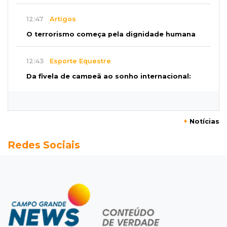
12:47
Artigos
O terrorismo começa pela dignidade humana
12:43
Esporte Equestre
Da fivela de campeã ao sonho internacional:
amazona de MS quer chegar ao Texas
12:32
Máquinas de Areia
+
Notícias
Empresário investigado em 2023 volta a ser
Redes Sociais
alvo por R$ 100 milhões em contratos
12:26
Clima
Defesa Civil descarta cenário extremo com
chegada de ciclone
12:12
Natureza