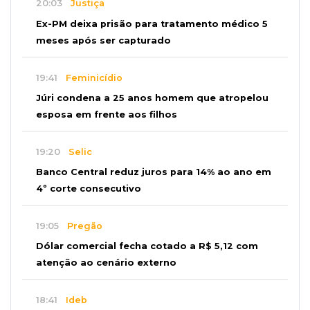
20:03
Justiça
Ex-PM deixa prisão para tratamento médico 5
meses após ser capturado
19:41
Feminicídio
Júri condena a 25 anos homem que atropelou
esposa em frente aos filhos
19:20
Selic
Banco Central reduz juros para 14% ao ano em
4º corte consecutivo
19:05
Pregão
Dólar comercial fecha cotado a R$ 5,12 com
atenção ao cenário externo
18:41
Ideb