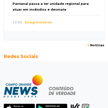
Pantanal passa a ter unidade regional para
atuar em incêndios e desmate
22:00
Emagrecedores
MS lidera procura digital por canetas
paraguaias sem registro
+
Notícias
21:41
Nova Alvorada do Sul
Redes Sociais
Granizo danifica telhados e plantações
durante temporal no interior
21:22
Agregado
Inter perde para o Corinthians mas avança às
quartas da Copa do Brasil
21:03
Futebol
Vitória goleia Athletico-PR por 4 a 0 e avança