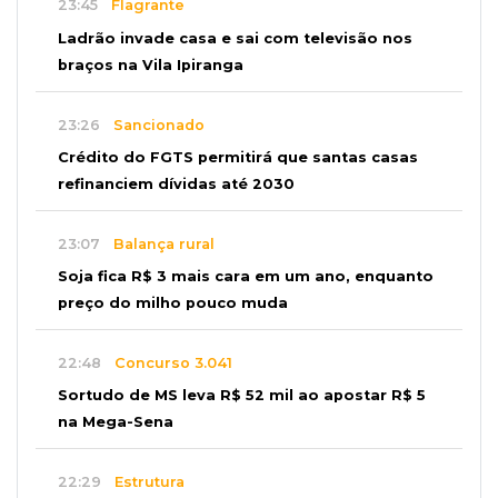
23:45
Flagrante
Ladrão invade casa e sai com televisão nos
braços na Vila Ipiranga
23:26
Sancionado
Crédito do FGTS permitirá que santas casas
refinanciem dívidas até 2030
23:07
Balança rural
Soja fica R$ 3 mais cara em um ano, enquanto
preço do milho pouco muda
22:48
Concurso 3.041
Sortudo de MS leva R$ 52 mil ao apostar R$ 5
na Mega-Sena
22:29
Estrutura