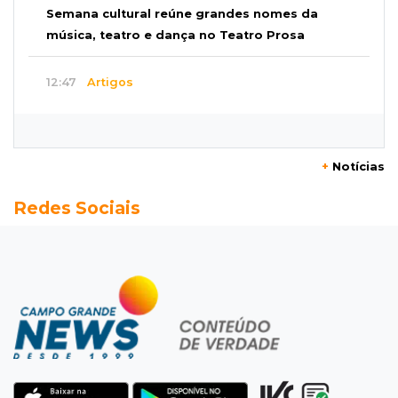
Semana cultural reúne grandes nomes da
música, teatro e dança no Teatro Prosa
12:47
Artigos
O terrorismo começa pela dignidade humana
12:43
Esporte Equestre
+
Notícias
Da fivela de campeã ao sonho internacional:
Redes Sociais
amazona de MS quer chegar ao Texas
12:32
Máquinas de Areia
Empresário investigado em 2023 volta a ser
alvo por R$ 100 milhões em contratos
12:26
Clima
Defesa Civil descarta cenário extremo com
chegada de ciclone