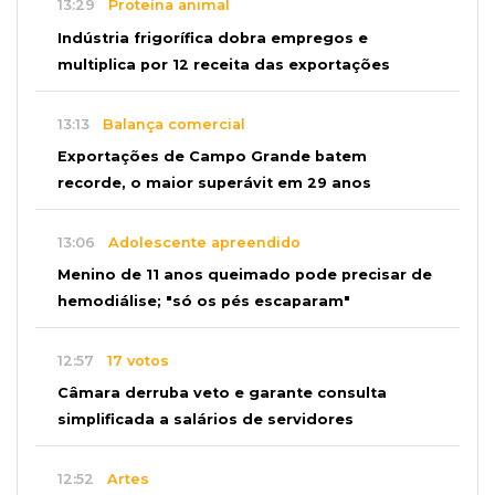
13:29
Proteína animal
Indústria frigorífica dobra empregos e
multiplica por 12 receita das exportações
13:13
Balança comercial
Exportações de Campo Grande batem
recorde, o maior superávit em 29 anos
13:06
Adolescente apreendido
Menino de 11 anos queimado pode precisar de
hemodiálise; "só os pés escaparam"
12:57
17 votos
Câmara derruba veto e garante consulta
simplificada a salários de servidores
12:52
Artes