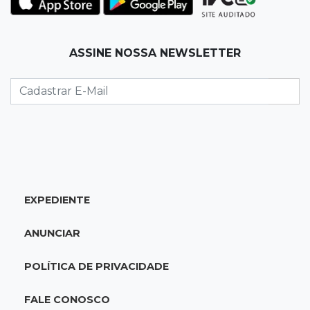
12:12
Natureza
ASSINE NOSSA NEWSLETTER
Ovos de arara-azul marcam início da
temporada reprodutiva no Pantanal
12:06
Aquidauana
Após apagão, comerciantes contabilizam
prejuízos e buscam ressarcimento
11:55
Meio ambiente
EXPEDIENTE
Engenheiro do Pantanal: tatu-canastra pode
ganhar dia oficial em MS
ANUNCIAR
11:38
Agosto Lilás
POLÍTICA DE PRIVACIDADE
Dupla troca a 'sofrência' por alerta contra a
violência à mulher
FALE CONOSCO