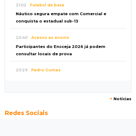
21:02
Futebol de base
Náutico segura empate com Comercial e
conquista o estadual sub-13
20:40
Acesso ao ensino
Participantes do Encceja 2026 já podem
consultar locais de prova
20:29
Pedro Gomes
Jovem morre baleado e suspeita envolve
disputa entre facções rivais
+
Notícias
20:01
Futebol feminino
Redes Sociais
Pantanal treina em Goiânia antes de jogo que
vale acesso inédito à Série A2
19:44
Campeonato Brasileiro