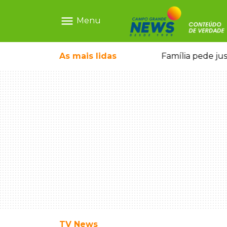
menu
Menu
As mais
lidas
Alerta Amber é acionado para localizar Ayla, bebê desaparecida em Campo Grande
Família pede ju
TV News