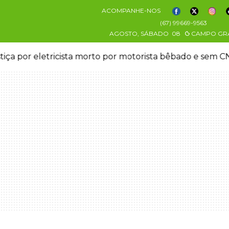
ACOMPANHE-NOS
(67) 99669-9563
AGOSTO, SÁBADO
08
CAMPO GR
stiça por eletricista morto por motorista bêbado e sem 