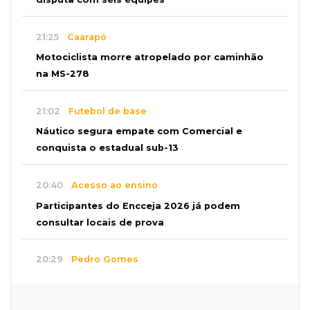
21:25
Caarapó
Motociclista morre atropelado por caminhão
na MS-278
21:02
Futebol de base
Náutico segura empate com Comercial e
conquista o estadual sub-13
20:40
Acesso ao ensino
Participantes do Encceja 2026 já podem
consultar locais de prova
20:29
Pedro Gomes
Jovem morre baleado e suspeita envolve
disputa entre facções rivais