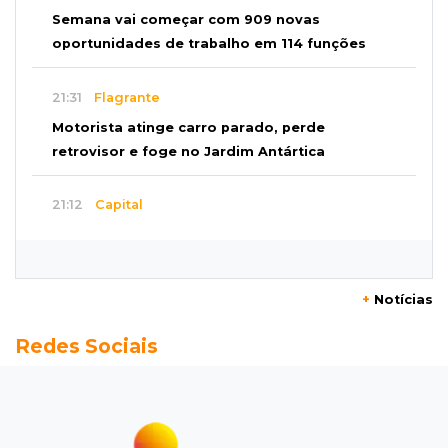
Semana vai começar com 909 novas
oportunidades de trabalho em 114 funções
21:31
Flagrante
Motorista atinge carro parado, perde
retrovisor e foge no Jardim Antártica
21:12
Capital
Mãe faz apelo por bebê desaparecida: “Sinto
que ela está por perto”
+
Notícias
20:53
Futebol
Redes Sociais
Ventania adia Botafogo x Fluminense pelo
Brasileirão Feminino
20:34
Sorte