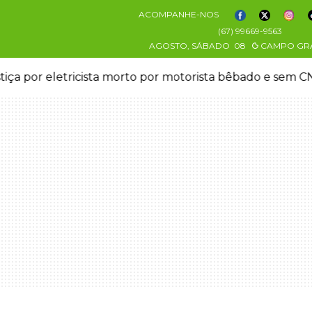
ACOMPANHE-NOS
(67) 99669-9563
AGOSTO, SÁBADO
08
CAMPO GR
stiça por eletricista morto por motorista bêbado e sem 