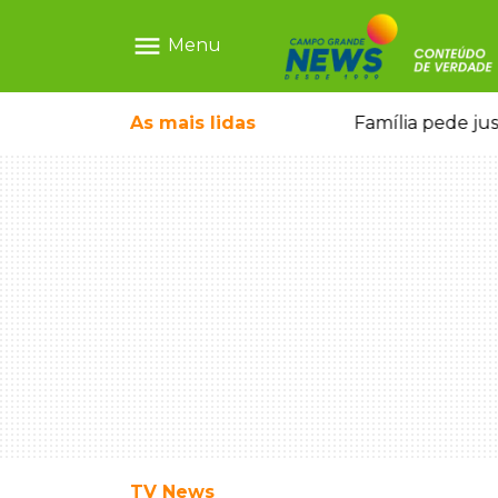
menu
Menu
o pai e morre a caminho do hospital
As mais
lidas
Família pede ju
TV News