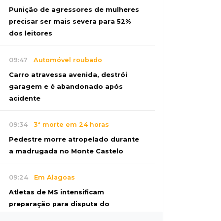
Punição de agressores de mulheres
precisar ser mais severa para 52%
dos leitores
09:47
Automóvel roubado
Carro atravessa avenida, destrói
garagem e é abandonado após
acidente
09:34
3ª morte em 24 horas
Pedestre morre atropelado durante
a madrugada no Monte Castelo
09:24
Em Alagoas
Atletas de MS intensificam
preparação para disputa do
Brasileiro de Kung Fu