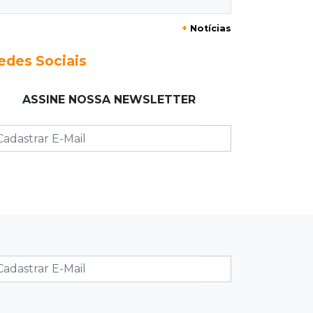
+
Notícias
09:17
Jardim Manaíra
Idoso em bicicleta é atropelado por
edes Sociais
motociclista que se filmava com
celular
ASSINE NOSSA NEWSLETTER
09:08
Comércio na fronteira
Ponta Porã inicia regularização de
boxes comerciais na linha
internacional
08:57
Neste sábado
Chegada de frente fria muda o
tempo e Maracaju amanhece com
forte neblina
08:42
Agendão de jogos