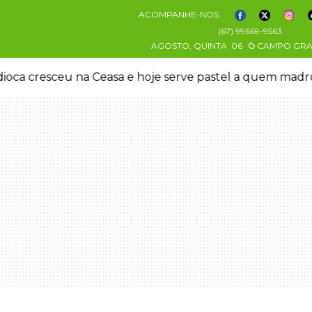
ACOMPANHE-NOS
(67) 99669-9563
AGOSTO, QUINTA
06
CAMPO GR
oca cresceu na Ceasa e hoje serve pastel a quem mad