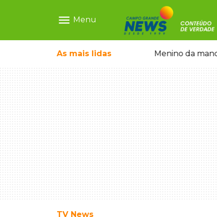
menu
Menu
ntre crianças brasileiras
As mais
lidas
Menino da mandi
TV News