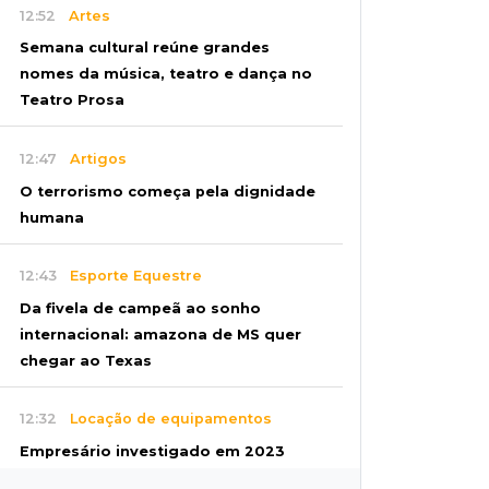
12:52
Artes
Semana cultural reúne grandes
nomes da música, teatro e dança no
Teatro Prosa
12:47
Artigos
O terrorismo começa pela dignidade
humana
12:43
Esporte Equestre
Da fivela de campeã ao sonho
internacional: amazona de MS quer
chegar ao Texas
12:32
Locação de equipamentos
Empresário investigado em 2023
volta a ser alvo na Operação