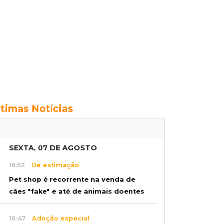
ltimas Notícias
SEXTA, 07 DE AGOSTO
16:52
De estimação
Pet shop é recorrente na venda de
cães "fake" e até de animais doentes
16:47
Adoção especial