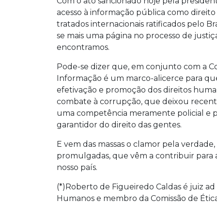
Com o ato sancionado hoje pela presidenta
acesso à informação pública como direi
tratados internacionais ratificados pelo Bras
se mais uma página no processo de justiç
encontramos.
Pode-se dizer que, em conjunto com a Com
Informação é um marco-alicerce para que 
efetivação e promoção dos direitos human
combate à corrupção, que deixou recent
uma competência meramente policial e p
garantidor do direito das gentes.
E vem das massas o clamor pela verdade, s
promulgadas, que vêm a contribuir para 
nosso país.
(*)Roberto de Figueiredo Caldas é juiz ad
Humanos e membro da Comissão de Ética 