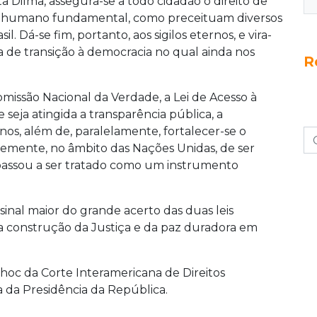
 Dilma, assegura-se a todo cidadão o direito de
to humano fundamental, como preceituam diversos
il. Dá-se fim, portanto, aos sigilos eternos, e vira-
a de transição à democracia no qual ainda nos
R
issão Nacional da Verdade, a Lei de Acesso à
seja atingida a transparência pública, a
os, além de, paralelamente, fortalecer-se o
emente, no âmbito das Nações Unidas, de ser
assou a ser tratado como um instrumento
inal maior do grande acerto das duas leis
a construção da Justiça e da paz duradora em
 hoc da Corte Interamericana de Direitos
da Presidência da República.