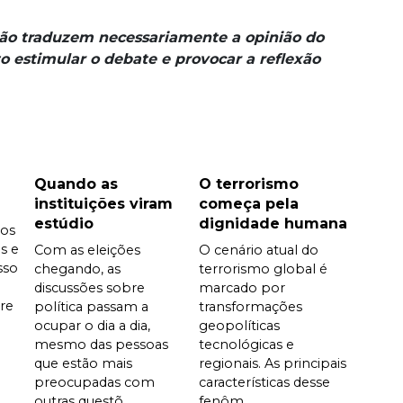
não traduzem necessariamente a opinião do
o estimular o debate e provocar a reflexão
Quando as
O terrorismo
instituições viram
começa pela
estúdio
dignidade humana
dos
s e
Com as eleições
O cenário atual do
sso
chegando, as
terrorismo global é
discussões sobre
marcado por
are
política passam a
transformações
ocupar o dia a dia,
geopolíticas
mesmo das pessoas
tecnológicas e
que estão mais
regionais. As principais
preocupadas com
características desse
outras questõ...
fenôm...