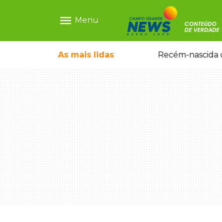
menu
Menu
As mais
lidas
Motorista embriagado e sem CNH é preso por homicídio após morte de motociclista
Recém-nascida d