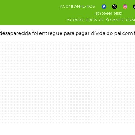
ACOMPANHE-NOS
(67) 99669-9563
AGOSTO, SEXTA
07
CAMPO GRA
esaparecida foi entregue para pagar dívida do pai com 