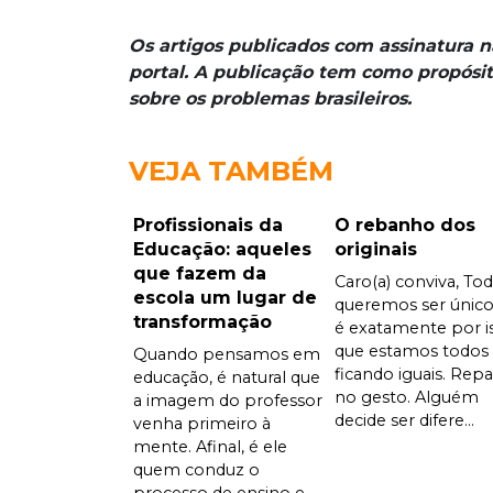
Os artigos publicados com assinatura 
portal. A publicação tem como propósit
sobre os problemas brasileiros.
VEJA TAMBÉM
Profissionais da
O rebanho dos
Educação: aqueles
originais
que fazem da
Caro(a) conviva, To
escola um lugar de
queremos ser único
transformação
é exatamente por i
que estamos todos
Quando pensamos em
ficando iguais. Rep
educação, é natural que
no gesto. Alguém
a imagem do professor
decide ser difere...
venha primeiro à
mente. Afinal, é ele
quem conduz o
processo de ensino e