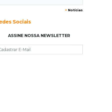
Assassino é preso saindo armado de
+
Notícias
padaria no Taveirópolis
edes Sociais
15:53
Feriadão
Justiça suspende expediente por
ASSINE NOSSA NEWSLETTER
dois dias e só volta na próxima
quarta
15:45
Vídeo
Jovem é baleado por atiradores na
loja do pai e morre a caminho do
hospital
15:35
Crime no Coophavila II
Acusado de matar ex da esposa a
facadas alega legítima defesa e é
absolvido