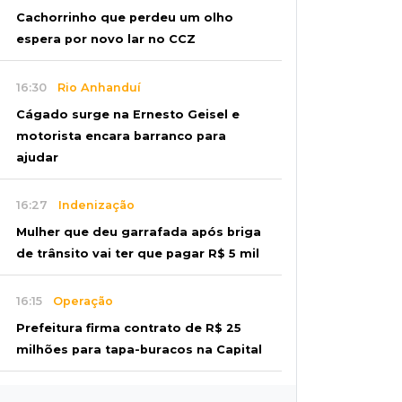
Cachorrinho que perdeu um olho
espera por novo lar no CCZ
16:30
Rio Anhanduí
Cágado surge na Ernesto Geisel e
motorista encara barranco para
ajudar
16:27
Indenização
Mulher que deu garrafada após briga
de trânsito vai ter que pagar R$ 5 mil
16:15
Operação
Prefeitura firma contrato de R$ 25
milhões para tapa-buracos na Capital
16:07
Crime em maio