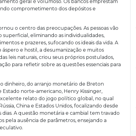
vidamento geral é volumoso. Os bancos emprestam
erando comprometimento dos depósitos e
ornou o centro das preocupações. As pessoas vão
uperficial, eliminando as individualidades,
mentos e prazeres, sufocando os ideais da vida. A
 áspero e hostil, a desumanização e muitos
s leis naturais, criou seus próprios postulados,
ção para refletir sobre as questões essenciais para
 dinheiro, do arranjo monetário de Breton
e Estado norte-americano, Henry Kissinger,
celente relato do jogo político global, no qual
Rússia, China e Estados Unidos, focalizando desde
os dias. A questão monetária e cambial tem travado
os pela ausência de parâmetros, ensejando a
culativo.