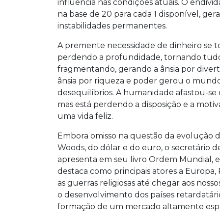
influência nas condições atuais. O endi
na base de 20 para cada 1 disponível, g
instabilidades permanentes.
A premente necessidade de dinheiro se t
perdendo a profundidade, tornando tudo s
fragmentando, gerando a ânsia por diverti
ânsia por riqueza e poder gerou o mundo
desequilíbrios. A humanidade afastou-se da
mas está perdendo a disposição e a motiva
uma vida feliz.
Embora omisso na questão da evolução do
Woods, do dólar e do euro, o secretário d
apresenta em seu livro Ordem Mundial, ex
destaca como principais atores a Europa, 
as guerras religiosas até chegar aos noss
o desenvolvimento dos países retardatári
formação de um mercado altamente espe