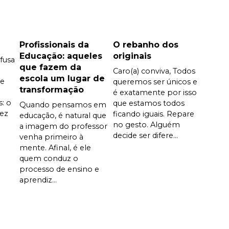
Profissionais da
O rebanho dos
Educação: aqueles
originais
fusa
que fazem da
Caro(a) conviva, Todos
escola um lugar de
e
queremos ser únicos e
transformação
é exatamente por isso
s: o
que estamos todos
Quando pensamos em
vez
ficando iguais. Repare
educação, é natural que
no gesto. Alguém
a imagem do professor
decide ser difere...
venha primeiro à
mente. Afinal, é ele
quem conduz o
processo de ensino e
aprendiz...