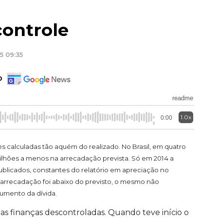
controle
5 09:35
o
readme
1.0x
0:00
es calculadas tão aquém do realizado. No Brasil, em quatro
lhões a menos na arrecadação prevista. Só em 2014 a
publicados, constantes do relatório em apreciação no
 arrecadação foi abaixo do previsto, o mesmo não
umento da dívida.
 finanças descontroladas. Quando teve início o