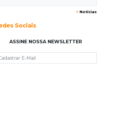
misteriosas
+
Notícias
13:00
Artigos
edes Sociais
O crescimento descontrolado das
big techs
ASSINE NOSSA NEWSLETTER
12:55
Ventania
Árvore cai, bloqueia avenida e deixa
comércio sem energia em Campo
Grande
12:34
"Foi mal"
Mulher em situação de rua coloca
fogo em terreno e causa incêndio no
Santo Amaro
12:10
Direito