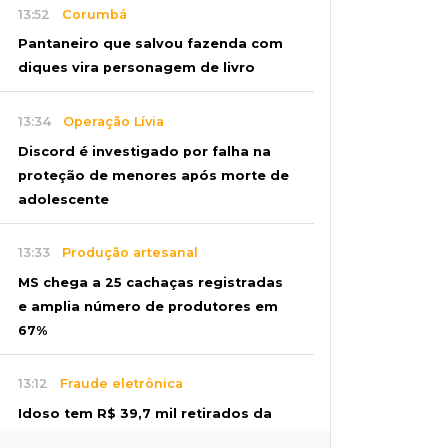
13:52
Corumbá
Pantaneiro que salvou fazenda com
diques vira personagem de livro
13:34
Operação Lívia
Discord é investigado por falha na
proteção de menores após morte de
adolescente
13:33
Produção artesanal
MS chega a 25 cachaças registradas
e amplia número de produtores em
67%
13:12
Fraude eletrônica
Idoso tem R$ 39,7 mil retirados da
conta em três transferências