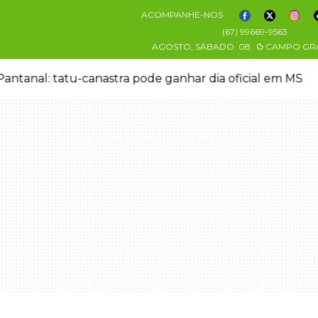
ACOMPANHE-NOS
(67) 99669-9563
AGOSTO, SÁBADO
08
CAMPO GR
antanal: tatu-canastra pode ganhar dia oficial em MS