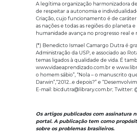
A legítima organização harmonizadora d
de respeitar a autonomia e individualidade
Criação, cujo funcionamento é de caráter 
as nações e todas as regiões do planeta e 
humanidade avança no progresso real e n
(*) Benedicto Ismael Camargo Dutra é g
Administração da USP, e associado ao Rota
temas ligados à qualidade de vida. É ta
www.vidaeaprendizado.com.br e www.libra
o homem sábio”, “Nola – o manuscrito qu
Darwin”,“2012...e depois?” e “Desemvolv
E-mail: bicdutra@library.com.br; Twitter:
Os artigos publicados com assinatura 
portal. A publicação tem como propósit
sobre os problemas brasileiros.