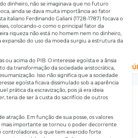
 do dinheiro, não se imaginava que no futuro
oca, ainda se dava muita importância ao fator
 italiano Ferdinando Galiani (1728-1787) focava o
es, colocando-o como o principal fator da
deira riqueza não está no homem nem no dinheiro,
a expansão do uso da moeda surgiu a estrutura da
s ou acima do PIB. O interesse egoísta e a ânsia
Ú
 da transformação da sociedade aristocrática,
esumanização. Isso não significa que a sociedade
teresse egoísta ficava dissimulado sob a aparência
el prática da escravização, pois já era ideia
 teria de ser à custa do sacrifício de outros
 de atração. Em função de sua posse, os valores
mais importante se tornou o poder decorrente
 controladores, o que tem exercido forte