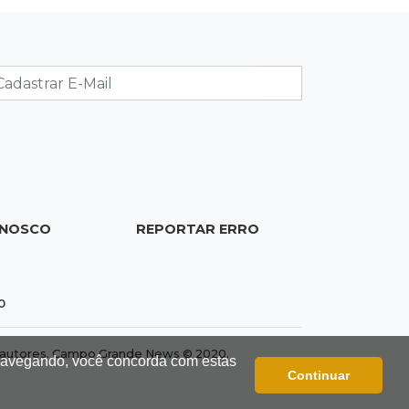
11:00
Let it Rip
Esquece de farmar aura:
campeonato de Beyblade agita
Campo Grande
10:56
Crime internacional
Boliviano morto pelo Bope era
"figurão" do tráfico de cocaína
ONOSCO
REPORTAR ERRO
10:45
Economia verde
MS já tem projetos em mercado de
0
carbono que pode movimentar R$
2,36 bilhões
dos autores. Campo Grande News © 2020.
 navegando, você concorda com estas
Continuar
10:33
Licenciamento ambiental
Governador quer que Imasul assuma