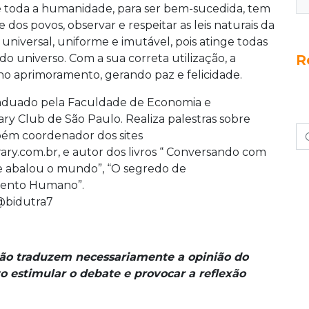
e toda a humanidade, para ser bem-sucedida, tem
 dos povos, observar e respeitar as leis naturais da
universal, uniforme e imutável, pois atinge todas
do universo. Com a sua correta utilização, a
R
o aprimoramento, gerando paz e felicidade.
raduado pela Faculdade de Economia e
ry Club de São Paulo. Realiza palestras sobre
mbém coordenador dos sites
ry.com.br, e autor dos livros “ Conversando com
e abalou o mundo”, “O segredo de
imento Humano”.
 @bidutra7
não traduzem necessariamente a opinião do
o estimular o debate e provocar a reflexão