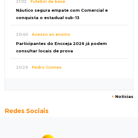
21:02
Futebol de base
Náutico segura empate com Comercial e
conquista o estadual sub-13
20:40
Acesso ao ensino
Participantes do Encceja 2026 já podem
consultar locais de prova
20:29
Pedro Gomes
Jovem morre baleado e suspeita envolve
disputa entre facções rivais
+
Notícias
20:01
Futebol feminino
Redes Sociais
Pantanal treina em Goiânia antes de jogo que
vale acesso inédito à Série A2
19:44
Campeonato Brasileiro