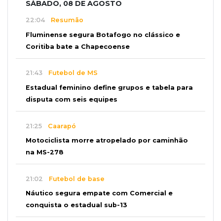
SÁBADO, 08 DE AGOSTO
22:04
Resumão
Fluminense segura Botafogo no clássico e
Coritiba bate a Chapecoense
21:43
Futebol de MS
Estadual feminino define grupos e tabela para
disputa com seis equipes
21:25
Caarapó
Motociclista morre atropelado por caminhão
na MS-278
21:02
Futebol de base
Náutico segura empate com Comercial e
conquista o estadual sub-13