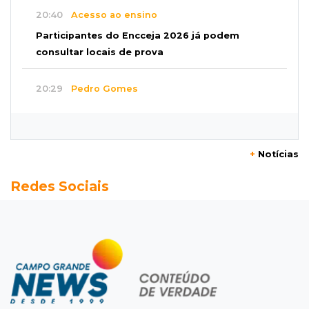
20:40
Acesso ao ensino
Participantes do Encceja 2026 já podem
consultar locais de prova
20:29
Pedro Gomes
Jovem morre baleado e suspeita envolve
disputa entre facções rivais
+
Notícias
20:01
Futebol feminino
Redes Sociais
Pantanal treina em Goiânia antes de jogo que
vale acesso inédito à Série A2
19:44
Campeonato Brasileiro
Remo busca empate com Atlético-MG e segue
na zona de rebaixamento