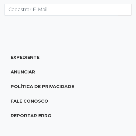
Caminhão tomba e trava trânsito após
acidente com F-1000 na Av. Heráclito
18:46
Futsal de base
Rodada de estreia da Copa Pelezinho soma 35
gols em quatro jogos
EXPEDIENTE
18:28
Concurso 3.042
Mega-Sena sorteia neste domingo prêmio
ANUNCIAR
acumulado em R$ 165 milhões
POLÍTICA DE PRIVACIDADE
18:05
Energia renovável
Produção de biodiesel cresce 32% em MS e
FALE CONOSCO
supera 31 milhões de litros
REPORTAR ERRO
17:44
100º caso
Suspeito de roubo morre ao reagir à