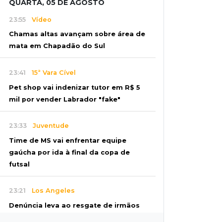
QUARTA, 05 DE AGOSTO
23:55
Vídeo
Chamas altas avançam sobre área de
mata em Chapadão do Sul
23:41
15ª Vara Cível
Pet shop vai indenizar tutor em R$ 5
mil por vender Labrador "fake"
23:33
Juventude
Time de MS vai enfrentar equipe
gaúcha por ida à final da copa de
futsal
23:21
Los Angeles
Denúncia leva ao resgate de irmãos
deixados sozinhos em casa trancada