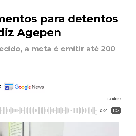
entos para detentos
 diz Agepen
cido, a meta é emitir até 200
o
readme
1.0x
0:00