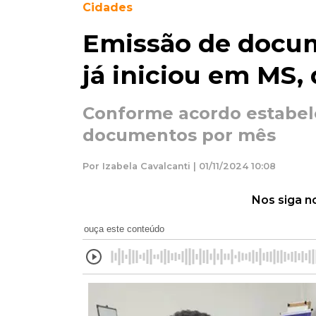
Cidades
Emissão de docum
já iniciou em MS,
Conforme acordo estabele
documentos por mês
Por Izabela Cavalcanti | 01/11/2024 10:08
Nos siga n
ouça este conteúdo