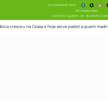
ACOMPANHE-NOS
(67) 99669-9563
AGOSTO, QUINTA
06
CAMPO GR
oca cresceu na Ceasa e hoje serve pastel a quem mad