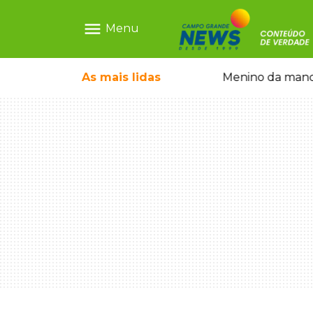
menu
Menu
com show gratuito na Feira Central
As mais
lidas
Menino da mandi