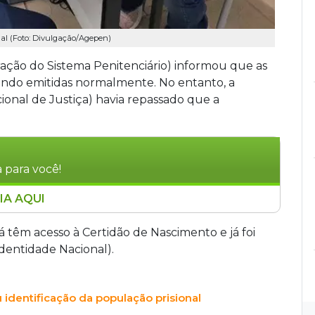
al (Foto: Divulgação/Agepen)
ação do Sistema Penitenciário) informou que as
ndo emitidas normalmente. No entanto, a
ional de Justiça) havia repassado que a
 para você!
IA AQUI
stração do Sistema Penitenciário) garante que
diados, como Certidão de Nascimento e CIN
á têm acesso à Certidão de Nascimento e já foi
tá ocorrendo normalmente. A ação, em parceria
Identidade Nacional).
tação de pessoas privadas de liberdade,
 Certidão de Nascimento, CPF, cartão SUS e
 identificação da população prisional
ernos próximos à progressão de regime ou