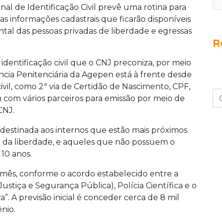
documento vencido há mais de 10 anos. O
nal de Identificação Civil prevê uma rotina para
cumentos por mês, com meta de atingir 8 mil
 as informações cadastrais que ficarão disponíveis
biometria digital também está em andamento no
tal das pessoas privadas de liberdade e egressas
R
dentificação civil que o CNJ preconiza, por meio
ência Penitenciária da Agepen está à frente desde
vil, como 2ª via de Certidão de Nascimento, CPF,
m com vários parceiros para emissão por meio de
CNJ.
 destinada aos internos que estão mais próximos
 da liberdade, e aqueles que não possuem o
10 anos.
mês, conforme o acordo estabelecido entre a
ustiça e Segurança Pública), Polícia Científica e o
a”. A previsão inicial é conceder cerca de 8 mil
nio.