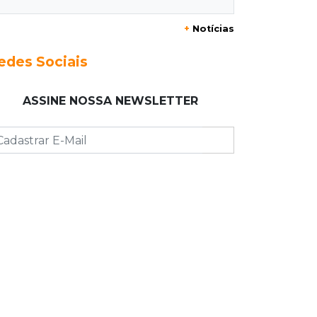
+
Notícias
23:17
Clima
Defesa Civil recomenda atenção em
edes Sociais
MS com formação de ciclone bomba
ASSINE NOSSA NEWSLETTER
23:00
Ideb
Entre escolas com nota divulgada, 3
estaduais lideram o Ensino Médio na
Capital
22:57
Chapadão do Sul
Homem é baleado após apontar
revólver para policiais militares
22:42
Resumão
Palmeiras e Vasco confirmam vagas
nas quartas da Copa do Brasil