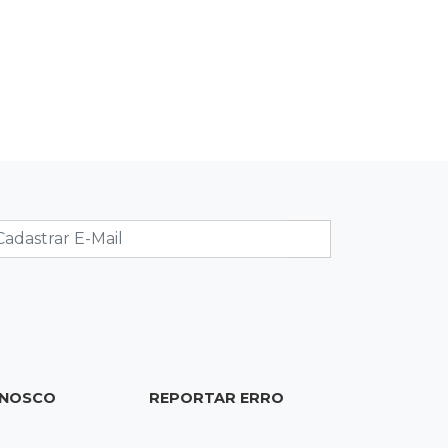
Ex-PM deixa prisão para tratamento
médico 5 meses após ser capturado
19:41
Feminicídio
Júri condena a 25 anos homem que
atropelou esposa em frente aos
filhos
19:20
Selic
Banco Central reduz juros para 14%
ao ano em 4º corte consecutivo
19:05
Pregão
Dólar comercial fecha cotado a R$
ONOSCO
REPORTAR ERRO
5,12 com atenção ao cenário externo