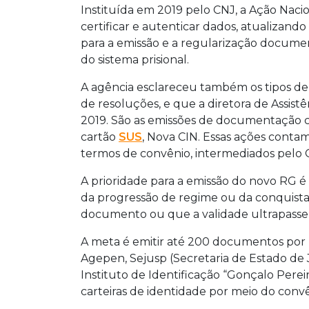
libertação, e aqueles sem RG ou com 
Instituída em 2019 pelo CNJ, a Ação Nacio
projeto prevê a emissão de até 200 do
certificar e autenticar dados, atualizando
carteiras de identidade. A coleta de 
para a emissão e a regularização documen
estado.
do sistema prisional.
A agência esclareceu também os tipos de i
de resoluções, e que a diretora de Assist
2019. São as emissões de documentação ci
cartão
SUS
, Nova CIN. Essas ações conta
termos de convênio, intermediados pelo 
A prioridade para a emissão do novo RG é
da progressão de regime ou da conquista
documento ou que a validade ultrapasse 
A meta é emitir até 200 documentos por 
Agepen, Sejusp (Secretaria de Estado de J
Instituto de Identificação “Gonçalo Pereir
carteiras de identidade por meio do convê