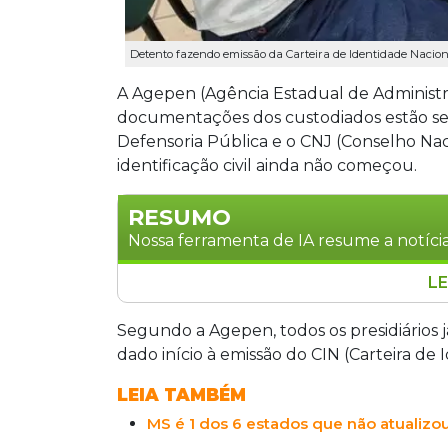
Detento fazendo emissão da Carteira de Identidade Nacion
A Agepen (Agência Estadual de Administr
documentações dos custodiados estão se
Defensoria Pública e o CNJ (Conselho Nac
identificação civil ainda não começou.
RESUMO
Nossa ferramenta de IA resume a notícia
LE
A Agepen (Agência Estadual de Admini
a emissão de documentação para custo
Segundo a Agepen, todos os presidiários j
(Carteira de Identidade Nacional), es
dado início à emissão do CIN (Carteira de 
com o CNJ, visa regularizar a documen
LEIA TAMBÉM
incluindo a emissão de segunda via de
MS é 1 dos 6 estados que não atualizou
Nova CIN. O foco inicial é atender int