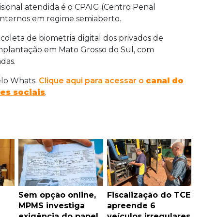
sional atendida é o CPAIG (Centro Penal
 internos em regime semiaberto.
oleta de biometria digital dos privados de
implantação em Mato Grosso do Sul, com
das.
elo Whats.
Clique aqui para acessar o
canal do
es sociais
.
Sem opção online,
Fiscalização do TCE
MPMS investiga
apreende 6
exigência do papel
veículos irregulares