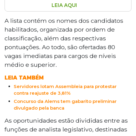
LEIA AQUI
A Assembleia Legislativa de Mato Grosso
do Sul divulgou o resultado preliminar da
A lista contém os nomes dos candidatos
prova objetiva do segundo concurso
habilitados, organizada por ordem de
público, que reuniu 15.675 candidatos. São
classificação, além das respectivas
ofertadas 80 vagas para analista
pontuações. Ao todo, são ofertadas 80
legislativo, com salário de R$ 8.030,65, e
vagas imediatas para cargos de níveis
técnico legislativo, com R$ 4.912,20.
Recursos podem ser interpostos até
médio e superior.
quinta-feira (30) pelo site da FCC,
LEIA TAMBÉM
organizadora do certame.
Servidores lotam Assembleia para protestar
contra reajuste de 3,81%
Concurso da Alems tem gabarito preliminar
divulgado pela banca
As oportunidades estão divididas entre as
funções de analista legislativo, destinadas