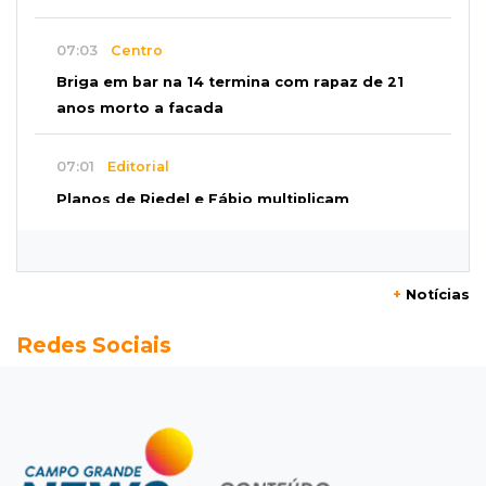
07:03
Centro
Briga em bar na 14 termina com rapaz de 21
anos morto a facada
07:01
Editorial
Planos de Riedel e Fábio multiplicam
promessas, mas deixam a conta para depois
07:00
Agendão
+
Notícias
Domingo é dia de Festival do Sobá e feiras em
Redes Sociais
homenagem aos pais
SÁBADO, 08 DE AGOSTO
22:04
Resumão
Fluminense segura Botafogo no clássico e
Coritiba bate a Chapecoense