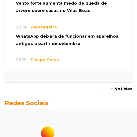
Vento forte aumenta medo de queda de
árvore sobre casas no Vilas Boas
22:38
Mensageiro
WhatsApp deixará de funcionar em aparelhos
antigos a partir de setembro
22:19
Thiago Servo
Sertanejo desiste de ação de R$ 12 milhões
por pagar pensão sem ser pai
+
Notícias
21:50
Balcão de empregos
Redes Sociais
Semana vai começar com 909 novas
oportunidades de trabalho em 114 funções
21:31
Flagrante
Motorista atinge carro parado, perde