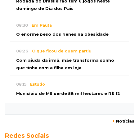
Rodada do Brasileirão tem 6 jogos neste
domingo de Dia dos Pais
08:30
Em Pauta
O enorme peso dos genes na obesidade
08:26
O que ficou de quem partiu
Com ajuda da irmã, mãe transforma sonho
que tinha com a filha em loja
08:15
Estudo
Município de MS perde 58 mil hectares e R$ 12
milhões por mês com silvicultura
08:03
Amambai
+
Notícias
Rapaz de 23 anos morre ao bater o carro em
Redes Sociais
poste de energia elétrica