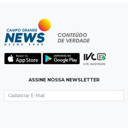
07:54
Ruas bloqueadas
Campo Grande tem quatro interdições no
trânsito neste domingo
07:45
Dia dos Pais
Qual conselho do seu pai você não ouviu e
hoje paga um preço alto?
07:30
Disciplina e amor
ASSINE NOSSA NEWSLETTER
Pais passam kung-fu de geração em geração
e agora treinam as filhas
07:26
Tiradentes
Ataque em beco deixa um morto com rosto
deformado e outro ferido