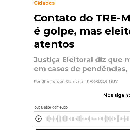
Cidades
Contato do TRE-
é golpe, mas elei
atentos
Justiça Eleitoral diz qu
em casos de pendências,
Por Jhefferson Gamarra | 11/05/2026 18:17
Nos siga n
ouça este conteúdo