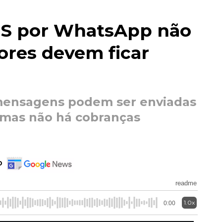
MS por WhatsApp não
tores devem ficar
e mensagens podem ser enviadas
 mas não há cobranças
o
readme
1.0x
0:00