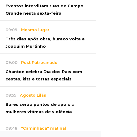
Eventos interditam ruas de Campo
Grande nesta sexta-feira
09:09
Mesmo lugar
Três dias após obra, buraco volta a
Joaquim Murtinho
09:00
Post Patrocinado
Chanton celebra Dia dos Pais com
cestas, kits e tortas especiais
08:55
Agosto Lilás
Bares serão pontos de apoio a
mulheres vítimas de violência
08:48
"Caminhada" matinal