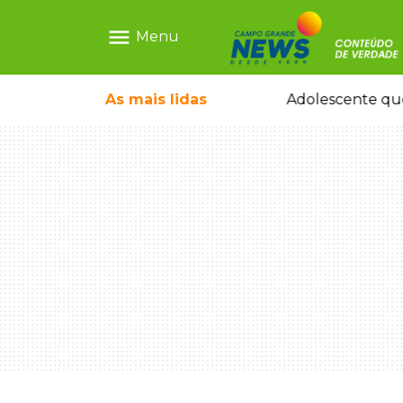
menu
Menu
pode ganhar dia oficial em MS
As mais
lidas
Adolescente que