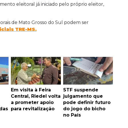
to eleitoral já iniciado pelo próprio eleitor,
eitorais de Mato Grosso do Sul podem ser
iciais TRE-MS.
Em visita à Feira
STF suspende
Central, Riedel volta
julgamento que
a prometer apoio
pode definir futuro
idas
para revitalização
do jogo do bicho
no País