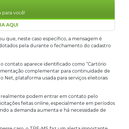
 para você!
IA AQUI
iadas via WhatsApp por cartórios eleitorais
ias em solicitações feitas pelo sistema Título
mou que, neste caso específico, a mensagem é
ustiça Eleitoral nunca cobra pagamentos por
adotados pela durante o fechamento do cadastro
 se realizaram pedidos recentes e, em caso de
o eleitoral para confirmar a autenticidade da
 contato aparece identificado como “Cartório
 documentação complementar para continuidade de
 Net, plataforma usada para serviços eleitorais
is realmente podem entrar em contato pelo
itações feitas online, especialmente em períodos
uando a demanda aumenta e há necessidade de
nesse caso, o TRE-MS faz um alerta importante