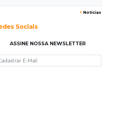
Jiboia “passeia” entre flores de ipê e
chama atenção no Parque dos
+
Notícias
Poderes
edes Sociais
08:37
Eleições 2026
PCO oficializa Daniel Lemes e disputa
ASSINE NOSSA NEWSLETTER
pelo Governo de MS terá sete nomes
08:23
Futebol
Botafogo x Fluminense abre 15ª
rodada do Brasileirão Feminino
08:19
Cassilândia
Membro do Comando Vermelho é
flagrado vendendo cocaína dentro
de hospital
08:15
Em Pauta