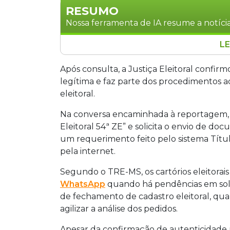
RESUMO
Nossa ferramenta de IA resume a notícia
LE
O TRE-MS confirmou que mensagens env
podem ser legítimas quando há pendênc
Após consulta, a Justiça Eleitoral confir
Net. O tribunal alerta, porém, que a J
legítima e faz parte dos procedimentos 
esses canais. Eleitores devem verificar
eleitoral.
dúvida, contatar diretamente o cartóri
Na conversa encaminhada à reportagem, o
mensagem.
Eleitoral 54ª ZE” e solicita o envio de
um requerimento feito pelo sistema Título
pela internet.
Segundo o TRE-MS, os cartórios eleitora
WhatsApp
quando há pendências em solic
de fechamento de cadastro eleitoral, q
agilizar a análise dos pedidos.
Apesar da confirmação de autenticidade 