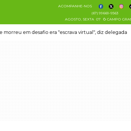
ACOMPANHE-NOS
(67) 99669-9563
AGOSTO, SEXTA
07
CAMPO GRA
 morreu em desafio era "escrava virtual", diz delegada