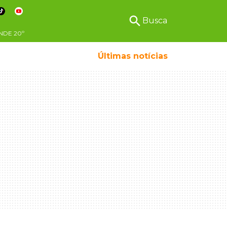
search
Busca
NDE
20º
Últimas notícias