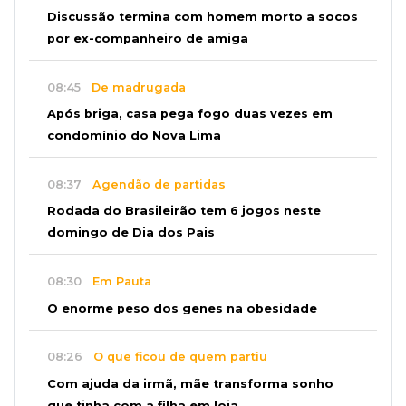
Discussão termina com homem morto a socos
por ex-companheiro de amiga
08:45
De madrugada
Após briga, casa pega fogo duas vezes em
condomínio do Nova Lima
08:37
Agendão de partidas
Rodada do Brasileirão tem 6 jogos neste
domingo de Dia dos Pais
08:30
Em Pauta
O enorme peso dos genes na obesidade
08:26
O que ficou de quem partiu
Com ajuda da irmã, mãe transforma sonho
que tinha com a filha em loja