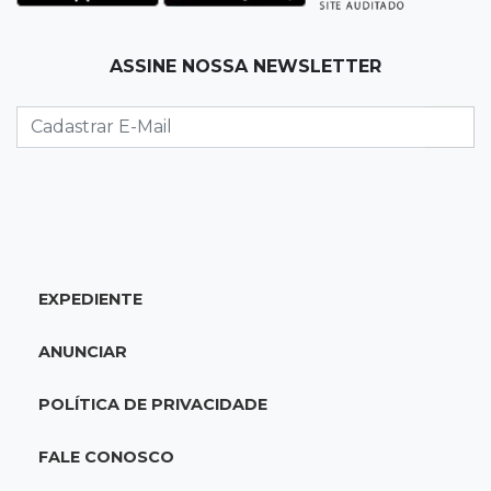
07:30
Disciplina e amor
ASSINE NOSSA NEWSLETTER
Pais passam kung-fu de geração em geração
e agora treinam as filhas
07:26
Tiradentes
Ataque em beco deixa um morto com rosto
deformado e outro ferido
07:20
14 de julho
EXPEDIENTE
Feira Central encerra Festival do Sobá com
karaokê de Dia dos Pais
ANUNCIAR
07:15
Artigos
POLÍTICA DE PRIVACIDADE
A esperança não pode morrer
FALE CONOSCO
07:10
Previsão