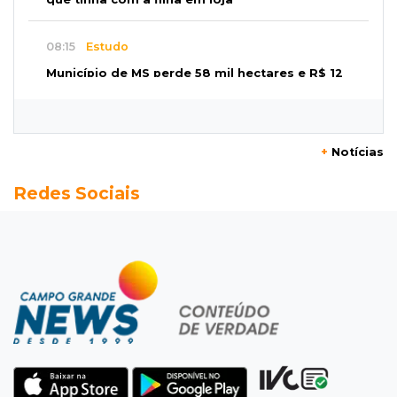
08:15
Estudo
Município de MS perde 58 mil hectares e R$ 12
milhões por mês com silvicultura
08:03
Amambai
+
Notícias
Rapaz de 23 anos morre ao bater o carro em
Redes Sociais
poste de energia elétrica
07:54
Ruas bloqueadas
Campo Grande tem quatro interdições no
trânsito neste domingo
07:45
Dia dos Pais
Qual conselho do seu pai você não ouviu e
hoje paga um preço alto?