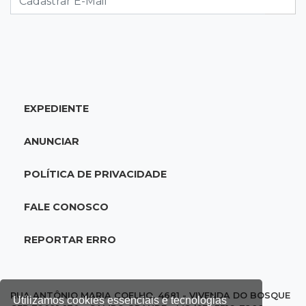
20:34
Sorte
Veja as dezenas de hoje na Dupla Sena,
Lotomania, Quina e mais
EXPEDIENTE
20:15
Pedro Juan Caballero
Fiscalização apreende remédios de farmácia
ANUNCIAR
ligada a laboratório ilegal
POLÍTICA DE PRIVACIDADE
19:56
São Gabriel do Oeste
Suspeitos de ocupar avião interceptado pela
FALE CONOSCO
FAB morrem em confronto
REPORTAR ERRO
19:37
Cotação
Dólar comercial cai 0,46% e encerra semana
cotado a R$ 5,08
RUA ANTÔNIO MARIA COELHO, 4681 - VIVENDA DO BOSQUE
Utilizamos cookies essenciais e tecnologias