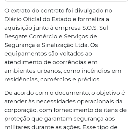
O Corpo de Bombeiros Militar de Mato
Grosso do Sul receberá novos
O extrato do contrato foi divulgado no
equipamentos de proteção contra
Diário Oficial do Estado e formaliza a
incêndio. Contrato de R$ 1,37 milhão,
aquisição junto à empresa S.O.S. Sul
firmado em 7 de abril de 2026, prevê a
Resgate Comércio e Serviços de
compra de roupas de combate estrutural
Segurança e Sinalização Ltda. Os
junto à empresa S.O.S. Sul Resgate. Os
recursos vêm de emendas
equipamentos são voltados ao
parlamentares e fundos estaduais de
atendimento de ocorrências em
segurança pública. A aquisição ocorre em
ambientes urbanos, como incêndios em
período de aumento das queimadas no
residências, comércios e prédios.
estado.
De acordo com o documento, o objetivo é
atender às necessidades operacionais da
corporação, com fornecimento de itens de
proteção que garantam segurança aos
militares durante as ações. Esse tipo de