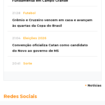
Fundamental em Campo Grande
21:28
Futebol
Grêmio e Cruzeiro vencem em casa e avançam
às quartas da Copa do Brasil
21:04
Eleições 2026
Convenção oficializa Catan como candidato
do Novo ao governo de MS
20:41
Sorte
Veja as dezenas de hoje na Dupla Sena,
Lotomania, Super Sete e mais
+
Notícias
20:20
Aviso inusitado
Redes Sociais
Com 11 gatos, morador pede fim do abandono
dos pets em frente de casa