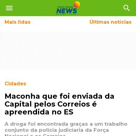
menu
search
Mais
lidas
Últimas notícias
Cidades
Maconha que foi enviada da
Capital pelos Correios é
apreendida no ES
A droga foi encontrada graças a um trabalho
conjunto da polícia judicíaria da Força