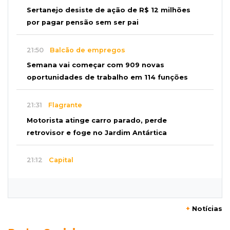
Sertanejo desiste de ação de R$ 12 milhões
por pagar pensão sem ser pai
21:50
Balcão de empregos
Semana vai começar com 909 novas
oportunidades de trabalho em 114 funções
21:31
Flagrante
Motorista atinge carro parado, perde
retrovisor e foge no Jardim Antártica
21:12
Capital
Mãe faz apelo por bebê desaparecida: “Sinto
que ela está por perto”
+
Notícias
20:53
Futebol