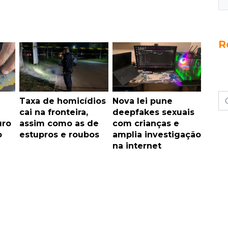
R
Taxa de homicídios
Nova lei pune
cai na fronteira,
deepfakes sexuais
uro
assim como as de
com crianças e
o
estupros e roubos
amplia investigação
na internet