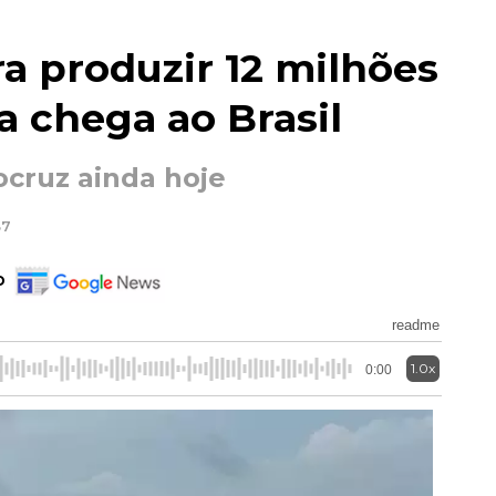
a produzir 12 milhões
a chega ao Brasil
ocruz ainda hoje
37
o
readme
1.0x
0:00