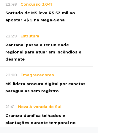
22:48
Concurso 3.041
Sortudo de MS leva R$ 52 mil ao
apostar R$ 5 na Mega-Sena
22:29
Estrutura
Pantanal passa a ter unidade
regional para atuar em incêndios e
desmate
22:00
Emagrecedores
MS lidera procura digital por canetas
paraguaias sem registro
21:41
Nova Alvorada do Sul
Granizo danifica telhados e
plantações durante temporal no
interior