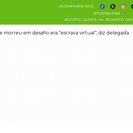
ACOMPANHE-NOS
(67) 99669-9563
AGOSTO, QUINTA
06
CAMPO GR
 morreu em desafio era "escrava virtual", diz delegada