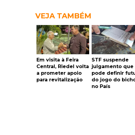
VEJA TAMBÉM
Em visita à Feira
STF suspende
Central, Riedel volta
julgamento que
a prometer apoio
pode definir fut
para revitalização
do jogo do bich
no País