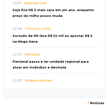
23:07
Balança rural
Soja fica R$ 3 mais cara em um ano, enquanto
preço do milho pouco muda
22:48
Concurso 3.041
Sortudo de MS leva R$ 52 mil ao apostar R$ 5
na Mega-Sena
22:29
Estrutura
Pantanal passa a ter unidade regional para
atuar em incêndios e desmate
22:00
Emagrecedores
MS lidera procura digital por canetas
paraguaias sem registro
+
Notícias
21:41
Nova Alvorada do Sul