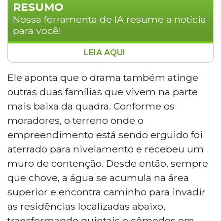
RESUMO
Nossa ferramenta de IA resume a notícia
para você!
LEIA AQUI
Uma família do Bairro Jóquei Clube, em
Campo Grande, deixou a própria casa
Ele aponta que o drama também atinge
neste sábado por medo de desabamento
outras duas famílias que vivem na parte
após sucessivos alagamentos e
mais baixa da quadra. Conforme os
rachaduras provocados, segundo
moradores, o terreno onde o
moradores, por uma obra em terreno
empreendimento está sendo erguido foi
vizinho na Rua Japão. Eles afirmam que a
construção alterou o escoamento da
aterrado para nivelamento e recebeu um
água, causando enxurradas, erosão e
muro de contenção. Desde então, sempre
danos em pelo menos três residências,
que chove, a água se acumula na área
sem solução efetiva até agora.
superior e encontra caminho para invadir
as residências localizadas abaixo,
transformando quintais e cômodos em