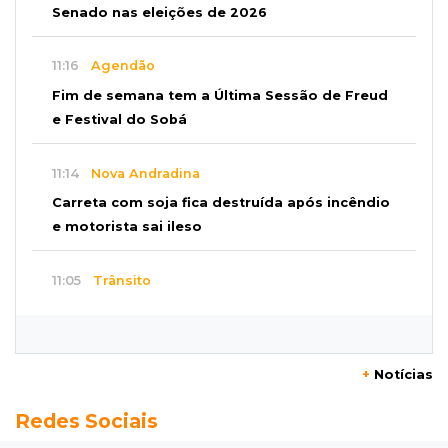
Senado nas eleições de 2026
11:16
Agendão
Fim de semana tem a Última Sessão de Freud
e Festival do Sobá
11:14
Nova Andradina
Carreta com soja fica destruída após incêndio
e motorista sai ileso
11:05
Trânsito
Motociclista é 2ª morte do dia no trânsito da
Capital
+
Notícias
10:47
Polícia investiga
Redes Sociais
Bebê some após mãe adolescente ir à casa de
mulher que conheceu na internet