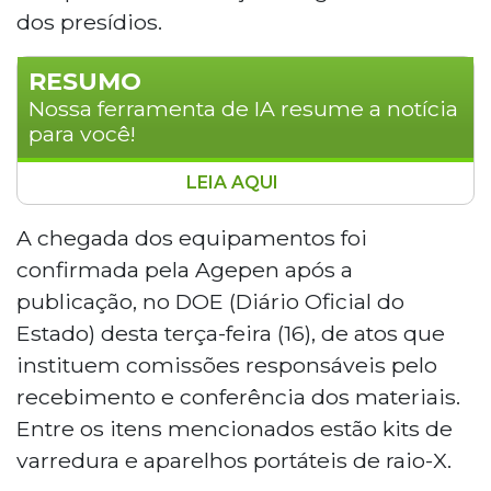
dos presídios.
RESUMO
Nossa ferramenta de IA resume a notícia
para você!
LEIA AQUI
Mato Grosso do Sul receberá novos
equipamentos de varredura para o sistema
A chegada dos equipamentos foi
penitenciário, doados pela Senappen à
confirmada pela Agepen após a
Agepen. Os materiais, que incluem kits de
publicação, no DOE (Diário Oficial do
varredura e aparelhos portáteis de raio-X, serão
Estado) desta terça-feira (16), de atos que
usados em revistas e ações de inteligência para
instituem comissões responsáveis pelo
combater ilícitos nos presídios. A iniciativa faz
parte do Programa Brasil Contra o Crime
recebimento e conferência dos materiais.
Organizado, que elegeu o estado como
Entre os itens mencionados estão kits de
projeto-piloto nacional.
varredura e aparelhos portáteis de raio-X.