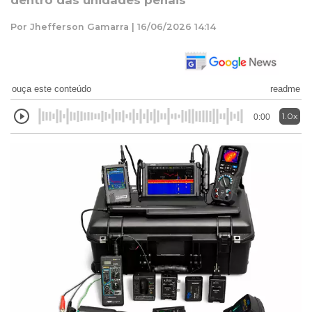
dentro das unidades penais
Por Jhefferson Gamarra | 16/06/2026 14:14
ouça este conteúdo
readme
1.0x
0:00