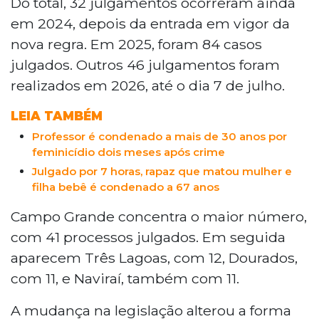
feminicídio passou a ser um crime
Do total, 32 julgamentos ocorreram ainda
autônomo no Brasil, com pena de 20 a 40
em 2024, depois da entrada em vigor da
anos, o Tribunal de Justiça de Mato
nova regra. Em 2025, foram 84 casos
Grosso do Sul realizou 162 julgamentos
julgados. Outros 46 julgamentos foram
relacionados ao crime. Campo Grande
realizados em 2026, até o dia 7 de julho.
concentra o maior número de casos, com
41 processos. A mudança, sancionada
LEIA TAMBÉM
pela Lei 14.994/2024, separou o
feminicídio do homicídio e garantiu
Professor é condenado a mais de 30 anos por
feminicídio dois meses após crime
identidade jurídica própria ao crime,
alterando a forma como ele é investigado
Julgado por 7 horas, rapaz que matou mulher e
filha bebê é condenado a 67 anos
e julgado.
Campo Grande concentra o maior número,
com 41 processos julgados. Em seguida
aparecem Três Lagoas, com 12, Dourados,
com 11, e Naviraí, também com 11.
A mudança na legislação alterou a forma