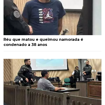
Réu que matou e queimou namorada é
condenado a 38 anos