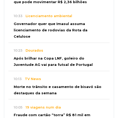
que pode movimentar R$ 2,36 bilhões
10:33
Licenciamento ambiental
Governador quer que Imasul assuma
licenciamento de rodovias da Rota da
Celulose
10:25
Dourados
Após brilhar na Copa LNF, goleiro do
Juventude AG vai para futsal de Portugal
10:13
TV News
Morte no trânsito e casamento de bisavó são
destaques da semana
10:05
19 viagens num dia
Fraude com cartão “torra” R$ 81 mil em