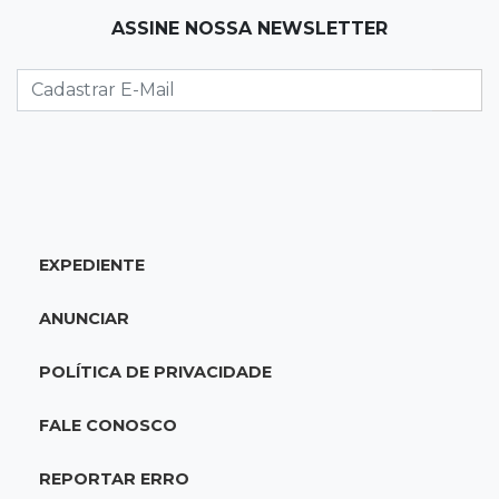
ASSINE NOSSA NEWSLETTER
09:17
Jardim Manaíra
Idoso em bicicleta é atropelado por
motociclista que se filmava com celular
09:08
Comércio na fronteira
Ponta Porã inicia regularização de boxes
comerciais na linha internacional
EXPEDIENTE
08:57
Neste sábado
ANUNCIAR
Chegada de frente fria muda o tempo e
Maracaju amanhece com forte neblina
POLÍTICA DE PRIVACIDADE
08:42
Agendão de jogos
FALE CONOSCO
Clássico carioca é destaque na rodada do
Brasileirão deste sábado
REPORTAR ERRO