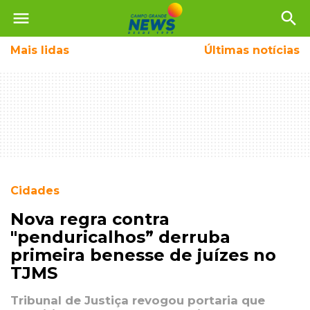
menu
search
Mais
lidas
Últimas notícias
Cidades
Nova regra contra
"penduricalhos” derruba
primeira benesse de juízes no
TJMS
Tribunal de Justiça revogou portaria que