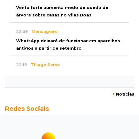
Vento forte aumenta medo de queda de
árvore sobre casas no Vilas Boas
22:38
Mensageiro
WhatsApp deixará de funcionar em aparelhos
antigos a partir de setembro
22:19
Thiago Servo
Sertanejo desiste de ação de R$ 12 milhões
por pagar pensão sem ser pai
+
Notícias
21:50
Balcão de empregos
Redes Sociais
Semana vai começar com 909 novas
oportunidades de trabalho em 114 funções
21:31
Flagrante