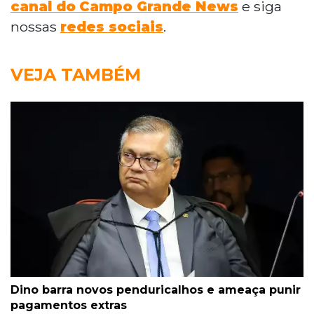
canal do
Campo Grande News
e siga
nossas
redes sociais
.
VEJA TAMBÉM
Dino barra novos penduricalhos e ameaça punir
pagamentos extras