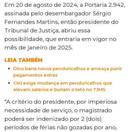
Sul revogou a portaria que permitia aos
Em 20 de agosto de 2024, a Portaria 2.942,
magistrados a venda de até 60 dias de
assinada pelo desembargador Sérgio
férias anuais. A decisão cumpre as novas
Fernandes Martins, então presidente do
normas do Conselho Nacional de Justiça
Tribunal de Justiça, abriu essa
e do Conselho Nacional do Ministério
possibilidade, que entraria em vigor no
Público, que limitam a indenização de
férias não gozadas a 30 dias por exercício.
mês de janeiro de 2025.
A medida também se adequa à
LEIA TAMBÉM
determinação do Supremo Tribunal
Federal, que estabelece que gratificações
Dino barra novos penduricalhos e ameaça punir
e auxílios não devem ultrapassar 35 por
pagamentos extras
cento do subsídio mensal.
CNJ exige mudança em penduricalhos que
elevam salários e burlam o teto no TJMS
“A critério do presidente, por imperiosa
necessidade de serviço, o magistrado
poderá ser indenizado por 2 (dois)
períodos de férias não gozadas por ano,