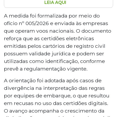
LEIA AQUI
A Anac orientou companhias aéreas a
aceitarem certidões digitais de
A medida foi formalizada por meio do
nascimento em embarques domésticos,
ofício nº 005/2026 e enviada às empresas
após casos de passageiros,
que operam voos nacionais. O documento
especialmente menores de 12 anos,
reforça que as certidões eletrônicas
impedidos de viajar com o documento
emitidas pelos cartórios de registro civil
eletrônico. A medida, formalizada pelo
ofício nº 005/2026, reforça a validade
possuem validade jurídica e podem ser
jurídica das certidões emitidas por
utilizadas como identificação, conforme
cartórios digitais. Em Mato Grosso do Sul,
prevê a regulamentação vigente.
a emissão desses documentos cresceu
3.000% entre 2020 e 2025.
A orientação foi adotada após casos de
divergência na interpretação das regras
por equipes de embarque, o que resultou
em recusas no uso das certidões digitais.
O avanço acompanha o crescimento da