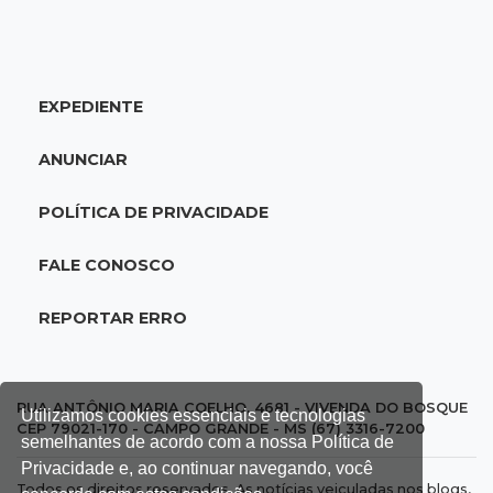
Veja as dezenas de hoje na Dupla Sena,
Lotomania, Quina e mais
EXPEDIENTE
20:15
Pedro Juan Caballero
Fiscalização apreende remédios de farmácia
ANUNCIAR
ligada a laboratório ilegal
POLÍTICA DE PRIVACIDADE
19:56
São Gabriel do Oeste
Suspeitos de ocupar avião interceptado pela
FALE CONOSCO
FAB morrem em confronto
REPORTAR ERRO
19:37
Cotação
Dólar comercial cai 0,46% e encerra semana
cotado a R$ 5,08
RUA ANTÔNIO MARIA COELHO, 4681 - VIVENDA DO BOSQUE
Utilizamos cookies essenciais e tecnologias
CEP 79021-170 - CAMPO GRANDE - MS (67) 3316-7200
semelhantes de acordo com a nossa Política de
19:18
95º caso
Privacidade e, ao continuar navegando, você
Todos os direitos reservados. As notícias veiculadas nos blogs,
Foragido que se passava por pastor morre