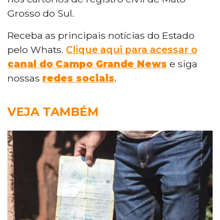
Grosso do Sul.
Receba as principais notícias do Estado
pelo Whats.
Clique aqui para acessar o
canal do
Campo Grande News
e siga
nossas
redes sociais
.
VEJA TAMBÉM