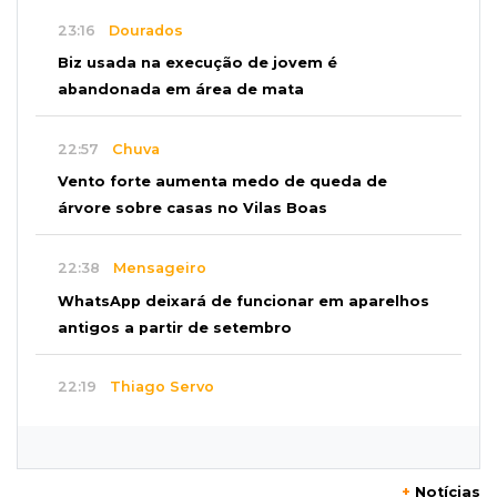
23:16
Dourados
Biz usada na execução de jovem é
abandonada em área de mata
22:57
Chuva
Vento forte aumenta medo de queda de
árvore sobre casas no Vilas Boas
22:38
Mensageiro
WhatsApp deixará de funcionar em aparelhos
antigos a partir de setembro
22:19
Thiago Servo
Sertanejo desiste de ação de R$ 12 milhões
por pagar pensão sem ser pai
+
Notícias