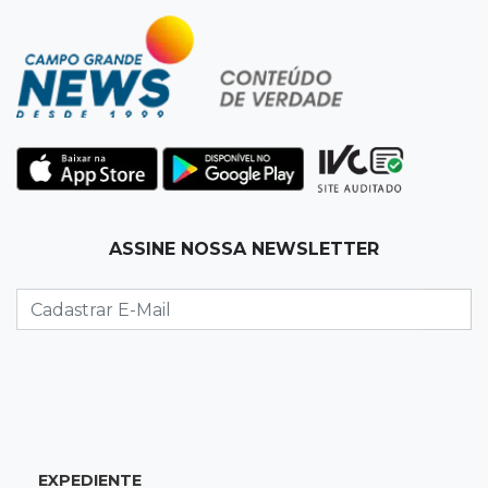
Com modão e clima country, Av Tamandaré
ganha novo point sertanejo
06:18
121
Linha de ônibus mais antiga da Capital leva a
bairro onde sossego virou saudade
06:06
Previsão do tempo
ASSINE NOSSA NEWSLETTER
MS começa a semana com calor de até 37°C e
mudança na região sul
06:03
Editorial
O Brasil precisa reformar a política, não
apenas as eleições
06:00
Jogo Aberto
EXPEDIENTE
Ator cita loja de Bonito ao falar de polarização