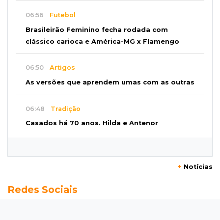
06:56
Futebol
Brasileirão Feminino fecha rodada com
clássico carioca e América-MG x Flamengo
06:50
Artigos
As versões que aprendem umas com as outras
06:48
Tradição
Casados há 70 anos, Hilda e Antenor
renovaram votos de amor pela 5ª vez
06:37
Anastácio
+
Notícias
Carro pega fogo e nove pessoas ficam feridas
Redes Sociais
em acidente na BR-262
06:20
Bota e chapéu