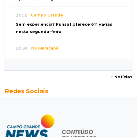
20:52
Campo Grande
Sem experiência? Funsat oferece 611 vagas
nesta segunda-feira
20:30
No Maracanã
Flamengo vence Vitória por 2 a 0 e encurta
distância para o líder
+
Notícias
20:13
Empregos
Redes Sociais
Seleções em MS têm salários de até R$ 8,2 mil;
veja oportunidades
19:50
Jardim Itatiaia
Vigia é amarrado durante roubo de carro e
dois caminhões em pátio