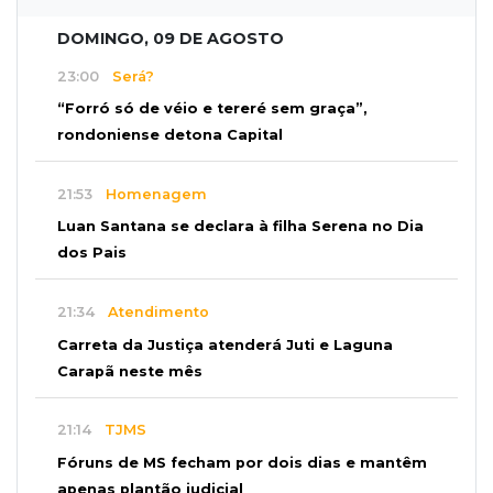
DOMINGO, 09 DE AGOSTO
23:00
Será?
“Forró só de véio e tereré sem graça”,
rondoniense detona Capital
21:53
Homenagem
Luan Santana se declara à filha Serena no Dia
dos Pais
21:34
Atendimento
Carreta da Justiça atenderá Juti e Laguna
Carapã neste mês
21:14
TJMS
Fóruns de MS fecham por dois dias e mantêm
apenas plantão judicial