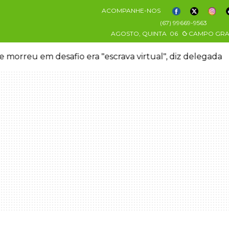
ACOMPANHE-NOS
(67) 99669-9563
AGOSTO, QUINTA
06
CAMPO GR
 morreu em desafio era "escrava virtual", diz delegada