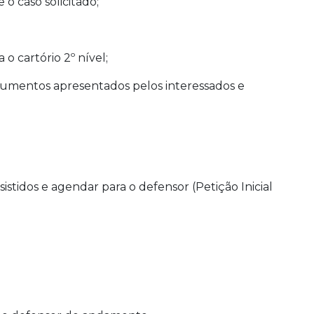
o caso solicitado;
o cartório 2º nível;
documentos apresentados pelos interessados e
istidos e agendar para o defensor (Petição Inicial