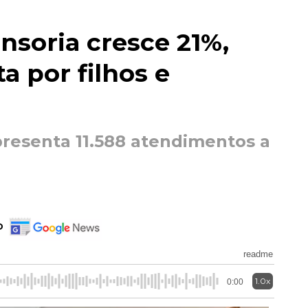
nsoria cresce 21%,
a por filhos e
resenta 11.588 atendimentos a
o
readme
1.0x
0:00