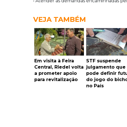
• Atender as demandas encaminhadas pe
VEJA TAMBÉM
Em visita à Feira
STF suspende
Central, Riedel volta
julgamento que
a prometer apoio
pode definir fut
para revitalização
do jogo do bich
no País