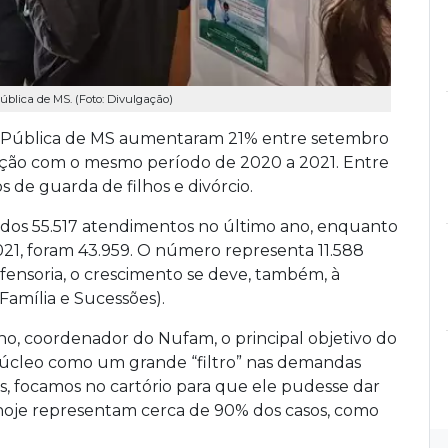
ública de MS. (Foto: Divulgação)
a Pública de MS aumentaram 21% entre setembro
ção com o mesmo período de 2020 a 2021. Entre
s de guarda de filhos e divórcio.
ados 55.517 atendimentos no último ano, enquanto
21, foram 43.959. O número representa 11.588
efensoria, o crescimento se deve, também, à
Família e Sucessões).
o, coordenador do Nufam, o principal objetivo do
Núcleo como um grande “filtro” nas demandas
es, focamos no cartório para que ele pudesse dar
 hoje representam cerca de 90% dos casos, como