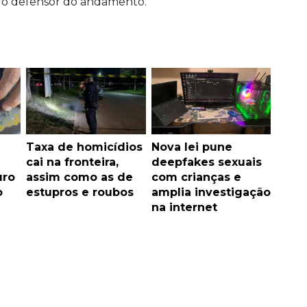
lo defensor do andamento.
Taxa de homicídios
Nova lei pune
cai na fronteira,
deepfakes sexuais
uro
assim como as de
com crianças e
o
estupros e roubos
amplia investigação
na internet