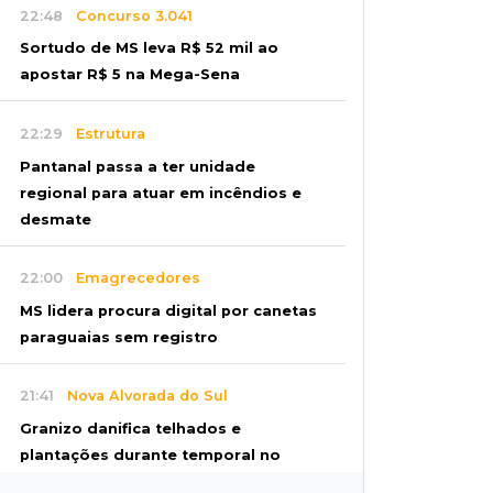
22:48
Concurso 3.041
Sortudo de MS leva R$ 52 mil ao
apostar R$ 5 na Mega-Sena
22:29
Estrutura
Pantanal passa a ter unidade
regional para atuar em incêndios e
desmate
22:00
Emagrecedores
MS lidera procura digital por canetas
paraguaias sem registro
21:41
Nova Alvorada do Sul
Granizo danifica telhados e
plantações durante temporal no
interior