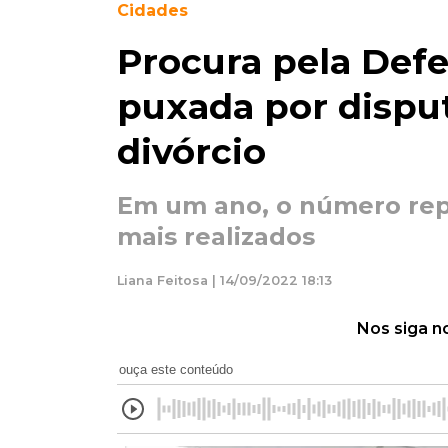
Cidades
Procura pela Defe
puxada por disput
divórcio
Em um ano, o número rep
mais realizados
Liana Feitosa | 14/09/2022 18:13
Nos siga n
ouça este conteúdo