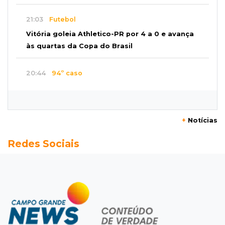
21:03
Futebol
Vitória goleia Athletico-PR por 4 a 0 e avança
às quartas da Copa do Brasil
20:44
94º caso
Foragido por roubo morre baleado em
confronto com policiais militares
+
Notícias
20:25
Sorte
Redes Sociais
Veja as dezenas de hoje na Mega-Sena, Quina,
Timemania e mais
20:06
Balcão de empregos
Semana termina com 913 vagas de trabalho
abertas em 114 funções