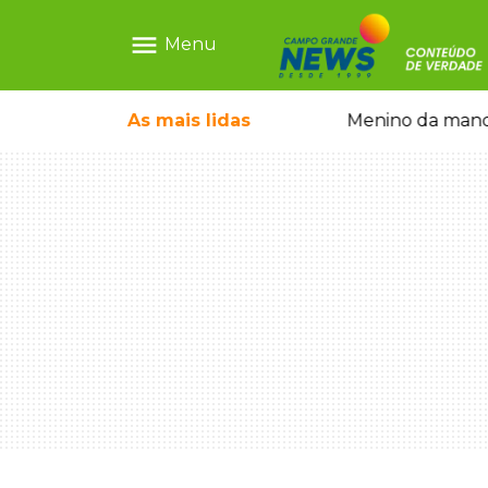
menu
Menu
ãe que não reconhece o filho queimado
As mais
lidas
Menino da mandi