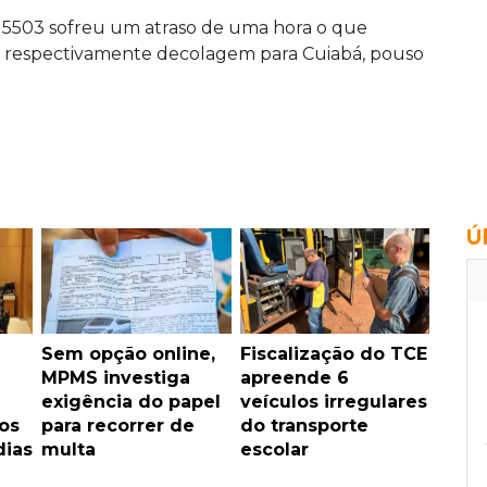
o 5503 sofreu um atraso de uma hora o que
ndo respectivamente decolagem para Cuiabá, pouso
Ú
Sem opção online,
Fiscalização do TCE
MPMS investiga
apreende 6
exigência do papel
veículos irregulares
os
para recorrer de
do transporte
dias
multa
escolar