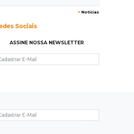
07:05
De improviso à tradição
+
Notícias
Cinco famílias iniciaram festa que
celebra raízes bolivianas
edes Sociais
07:00
Post Patrocinado
ASSINE NOSSA NEWSLETTER
Indústria da construção impulsiona
MS e abre espaço para mulheres
06:56
Pergunta do dia
Você é favorável ao uso de
tornozeleira rosa em agressores de
mulheres?
06:44
Justiça
Políticos terão de informar placa de
carros abastecidos para carreatas