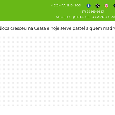
ACOMPANHE-NOS
(67) 99669-9563
AGOSTO, QUINTA
06
CAMPO GR
oca cresceu na Ceasa e hoje serve pastel a quem mad