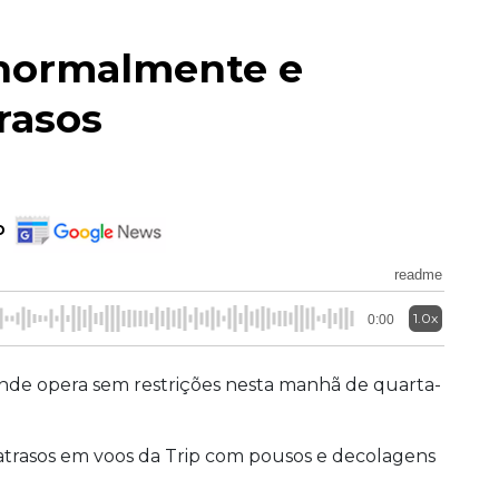
 normalmente e
trasos
o
readme
1.0x
0:00
nde opera sem restrições nesta manhã de quarta-
atrasos em voos da Trip com pousos e decolagens