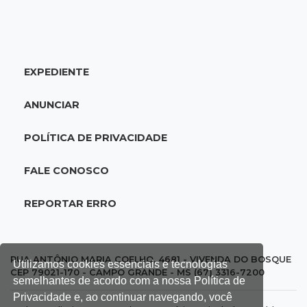
Veja as dezenas de hoje na Mega-Sena, Quina,
Timemania e mais
EXPEDIENTE
20:06
Balcão de empregos
Semana termina com 913 vagas de trabalho
ANUNCIAR
abertas em 114 funções
POLÍTICA DE PRIVACIDADE
19:47
Festival do Sobá
Em visita à Feira Central, Riedel volta a
FALE CONOSCO
prometer apoio para revitalização
REPORTAR ERRO
19:28
Contravenção penal
STF suspende julgamento que pode definir
futuro do jogo do bicho no País
RUA ANTÔNIO MARIA COELHO, 4681 - VIVENDA DO BOSQUE
Utilizamos cookies essenciais e tecnologias
CEP 79021-170 - CAMPO GRANDE - MS (67) 3316-7200
semelhantes de acordo com a nossa Política de
19:09
Cotação
Privacidade e, ao continuar navegando, você