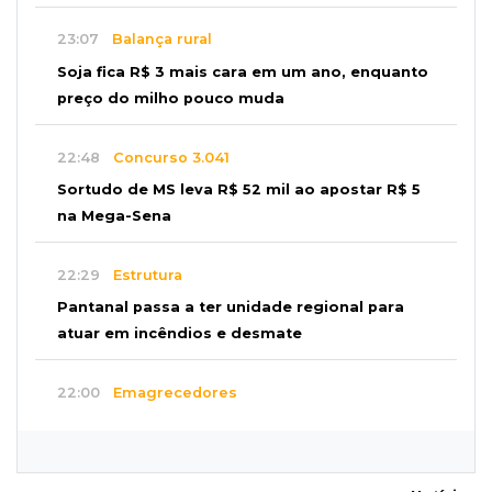
23:07
Balança rural
Soja fica R$ 3 mais cara em um ano, enquanto
preço do milho pouco muda
22:48
Concurso 3.041
Sortudo de MS leva R$ 52 mil ao apostar R$ 5
na Mega-Sena
22:29
Estrutura
Pantanal passa a ter unidade regional para
atuar em incêndios e desmate
22:00
Emagrecedores
MS lidera procura digital por canetas
paraguaias sem registro