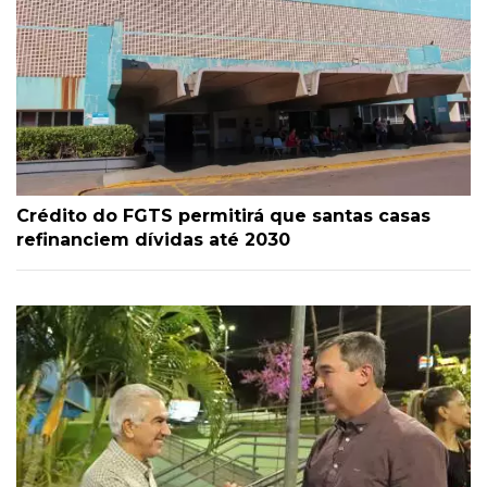
Crédito do FGTS permitirá que santas casas
refinanciem dívidas até 2030