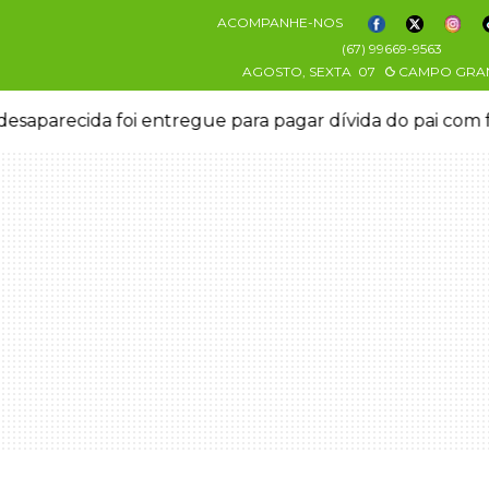
ACOMPANHE-NOS
(67) 99669-9563
AGOSTO, SEXTA
07
CAMPO GRA
esaparecida foi entregue para pagar dívida do pai com 