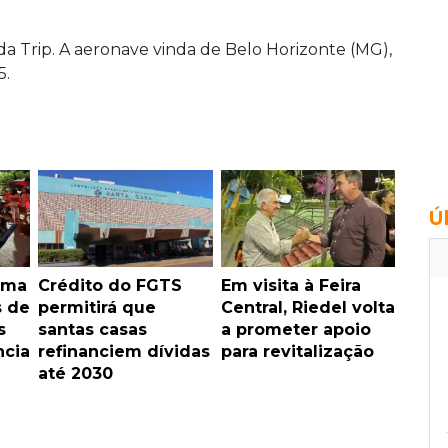
 da Trip. A aeronave vinda de Belo Horizonte (MG),
5.
Ú
rma
Crédito do FGTS
Em visita à Feira
s de
permitirá que
Central, Riedel volta
s
santas casas
a prometer apoio
ncia
refinanciem dívidas
para revitalização
até 2030