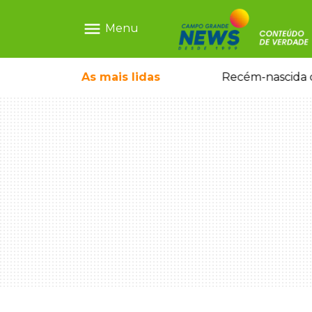
menu
Menu
As mais
lidas
Motorista embriagado e sem CNH é preso por homicídio após morte de motociclista
Recém-nascida d