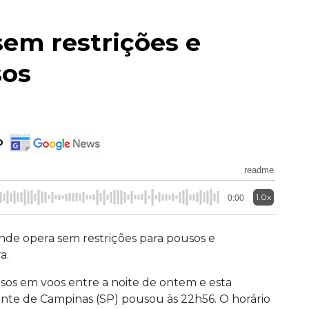
em restrições e
sos
o
readme
1.0x
0:00
de opera sem restrições para pousos e
a.
asos em voos entre a noite de ontem e esta
te de Campinas (SP) pousou às 22h56. O horário