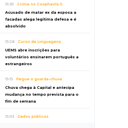
15:35
Crime no Coophavila II
Acusado de matar ex da esposa a
facadas alega legítima defesa e é
absolvido
15:28
Curso de Linguagens
UEMS abre inscrições para
voluntários ensinarem português a
estrangeiros
15:15
Pegue o guarda-chuva
Chuva chega à Capital e antecipa
mudança no tempo prevista para o
fim de semana
15:03
Dados públicos
Fábio Trad declara R$ 3,67 milhões