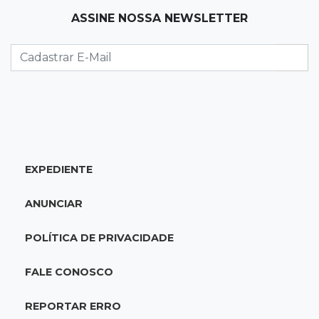
ASSINE NOSSA NEWSLETTER
Qualidade da educação avança em MS e
Ensino Médio sobe de 4,0 para 4,4
17:16
Justiça
TJMS reativa núcleos para destravar
processos parados há mais de 900 dias
17:05
Em Brasília
EXPEDIENTE
MS leva delegação de 40 atletas ao
Supercampeonato Brasileiro de Taekwondo
ANUNCIAR
16:55
De PDFs à própria linhagem
POLÍTICA DE PRIVACIDADE
Séculos de história unem família de jovem de
MS a antiga dinastia
FALE CONOSCO
16:41
Privacidade violada
REPORTAR ERRO