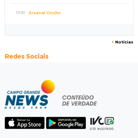
17:51
Arsenal Oculto
Preso em operação da PF no ano passado
volta a ser alvo por comércio de armas
+
Notícias
17:42
Bonito
Redes Sociais
Justiça manda periciar obra construída perto
da Gruta do Lago Azul
17:42
Fronteira
PRF encontra 420 kg de cocaína em fundo
falso e prende pai e filho
17:31
Ensinar Juntos
A fragilização da verdade na era digital
17:21
Ideb